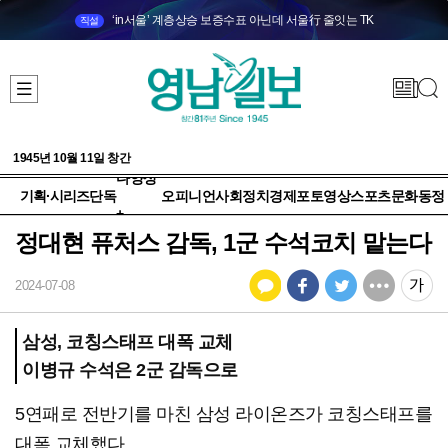
‘in서울’ 계층상승 보증수표 아닌데 서울行 줄잇는 TK
직설
1945년 10월 11일 창간
다양성
기획·시리즈
단독
오피니언
사회
정치
경제
포토
영상
스포츠
문화
동정
+
정대현 퓨처스 감독, 1군 수석코치 맡는다
2024-07-08
삼성, 코칭스태프 대폭 교체
이병규 수석은 2군 감독으로
5연패로 전반기를 마친 삼성 라이온즈가 코칭스태프를
대폭 교체했다.