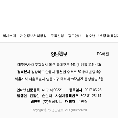
회사소개
개인정보처리방침
구독신청
광고안내
청소년 보호정책(책임자
PC버전
대구본사
대구광역시 동구 동대구로 441 (신천동 111번지)
경북본사
경상북도 안동시 풍천면 수호로 59 우대빌딩 4층
서울지사
서울특별시 영등포구 국회대로62길21 동성빌딩 3층
인터넷신문등록
대구 아00221
등록일자
2017.05.23
발행인 · 편집인
손인락
사업자등록번호
502-81-25414
법인명
(주)영남일보
대표자
손인락
Copyright ⓒ by 영남일보, All right reserved.