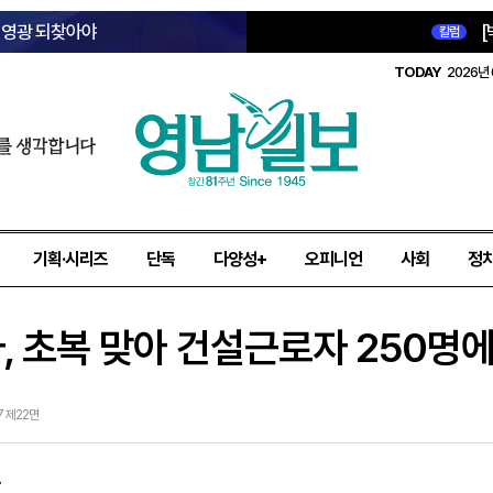
옛 영광 되찾아야
[
칼럼
TODAY
2026년 
를 생각합니다
기획·시리즈
단독
다양성+
오피니언
사회
정
 초복 맞아 건설근로자 250명에
17 제22면