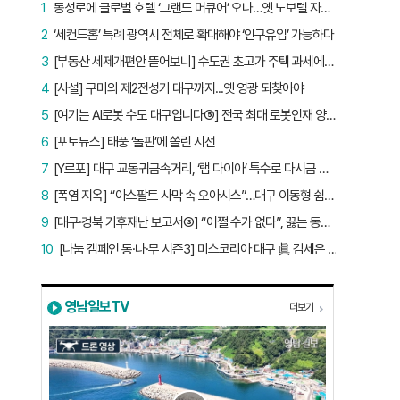
1
동성로에 글로벌 호텔 ‘그랜드 머큐어’ 오나…옛 노보텔 자리 사무실 개설
2
‘세컨드홈’ 특례 광역시 전체로 확대해야 ‘인구유입’ 가능하다
3
[부동산 세제개편안 뜯어보니] 수도권 초고가 주택 과세에만 초점…침체된 지방 부동산 대책은 없다
4
[사설] 구미의 제2전성기 대구까지...옛 영광 되찾아야
5
[여기는 AI로봇 수도 대구입니다⑤] 전국 최대 로봇인재 양성소…“대구산업 맞춤형 교육과정 만들자”
6
[포토뉴스] 태풍 ‘돌핀’에 쏠린 시선
7
[Y르포] 대구 교동귀금속거리, ‘랩 다이아’ 특수로 다시금 활기…“반짝 인기 의존 않는 지속 가능 성장 동력 마련해야”
8
[폭염 지옥] “아스팔트 사막 속 오아시스”…대구 이동형 쉼터 버스 ‘북적’, 지하철역도 ‘바글’
9
[대구·경북 기후재난 보고서③] “어쩔 수가 없다”, 끓는 동해…‘절멸 위기’ 경북 수산업
10
[나눔 캠페인 통·나·무 시즌3] 미스코리아 대구 眞 김세은 “내가 받은 응원, 다음 사람에게”
영남일보TV
더보기