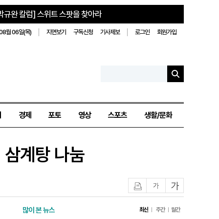
박규완 칼럼] 스위트 스팟을 찾아라
08월 06일(목)
지면보기
구독신청
기사제보
로그인
회원가입
치
경제
포토
영상
스포츠
생활/문화
 삼계탕 나눔
인쇄
글자작게
글자크게
많이 본 뉴스
최신
주간
월간