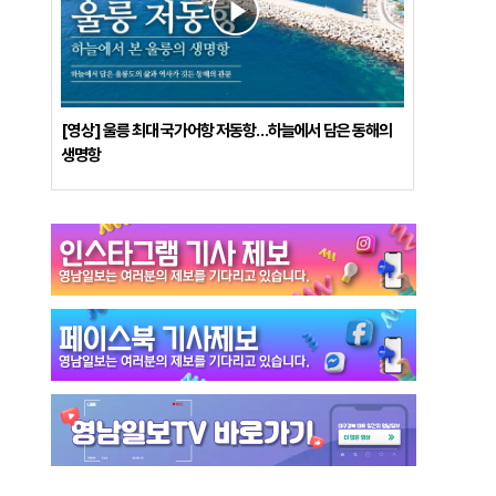
[영상] 울릉 최대 국가어항 저동항…하늘에서 담은 동해의
생명항