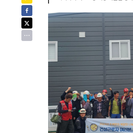
페이스북
트위터
전체