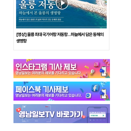
[영상] 울릉 최대 국가어항 저동항…하늘에서 담은 동해의
생명항