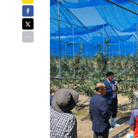
페이스북
트위터
전체