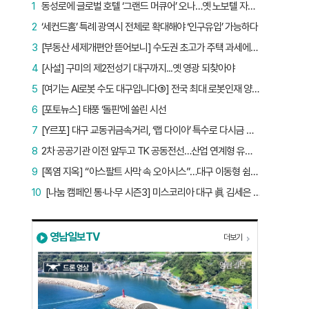
1
동성로에 글로벌 호텔 ‘그랜드 머큐어’ 오나…옛 노보텔 자리 사무실 개설
2
‘세컨드홈’ 특례 광역시 전체로 확대해야 ‘인구유입’ 가능하다
3
[부동산 세제개편안 뜯어보니] 수도권 초고가 주택 과세에만 초점…침체된 지방 부동산 대책은 없다
4
[사설] 구미의 제2전성기 대구까지...옛 영광 되찾아야
5
[여기는 AI로봇 수도 대구입니다⑤] 전국 최대 로봇인재 양성소…“대구산업 맞춤형 교육과정 만들자”
6
[포토뉴스] 태풍 ‘돌핀’에 쏠린 시선
7
[Y르포] 대구 교동귀금속거리, ‘랩 다이아’ 특수로 다시금 활기…“반짝 인기 의존 않는 지속 가능 성장 동력 마련해야”
8
2차 공공기관 이전 앞두고 TK 공동전선…산업 연계형 유치 승부수
9
[폭염 지옥] “아스팔트 사막 속 오아시스”…대구 이동형 쉼터 버스 ‘북적’, 지하철역도 ‘바글’
10
[나눔 캠페인 통·나·무 시즌3] 미스코리아 대구 眞 김세은 “내가 받은 응원, 다음 사람에게”
영남일보TV
더보기