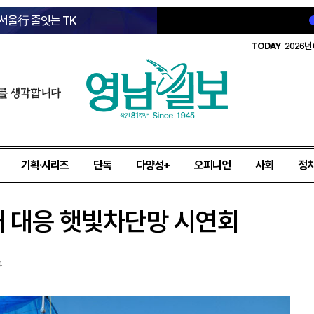
 서울行 줄잇는 TK
TODAY
2026년 
를 생각합니다
기획·시리즈
단독
다양성+
오피니언
사회
정
해 대응 햇빛차단망 시연회
4