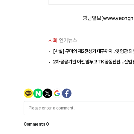
영남일보(www.yeongn
사회
인기뉴스
[사설] 구미의 제2전성기 대구까지...옛 영광 
2차 공공기관 이전 앞두고 TK 공동전선…산업