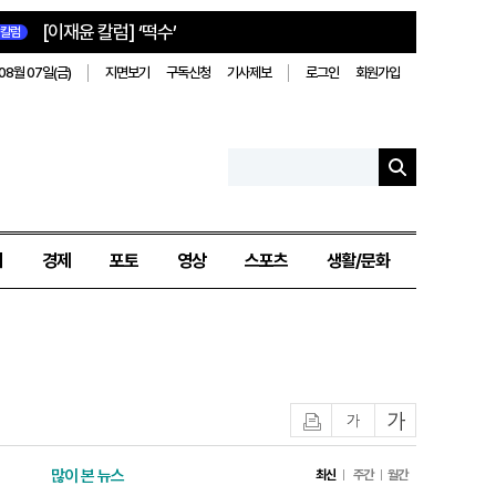
[이재윤 칼럼] ‘떡수’
칼럼
08월 07일(금)
지면보기
구독신청
기사제보
로그인
회원가입
치
경제
포토
영상
스포츠
생활/문화
인쇄
글자작게
글자크게
많이 본 뉴스
최신
주간
월간