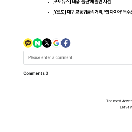
[포토뉴스] 태풍 ‘돌핀’에 쏠린 시선
[Y르포] 대구 교동귀금속거리, ‘랩 다이아’ 특