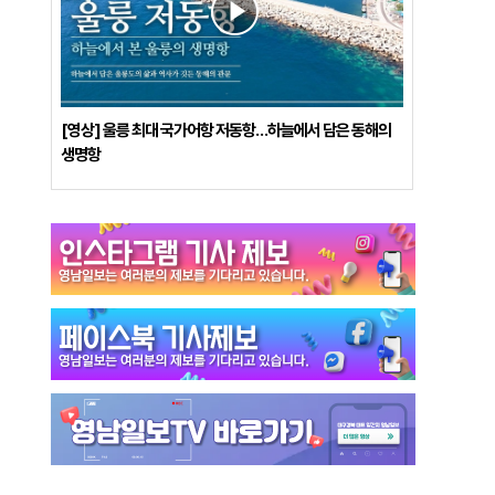
[영상] 울릉 최대 국가어항 저동항…하늘에서 담은 동해의
생명항