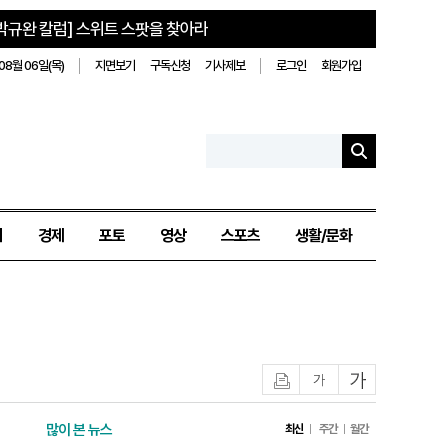
박규완 칼럼] 스위트 스팟을 찾아라
08월 06일(목)
지면보기
구독신청
기사제보
로그인
회원가입
치
경제
포토
영상
스포츠
생활/문화
인쇄
글자작게
글자크게
많이 본 뉴스
최신
주간
월간