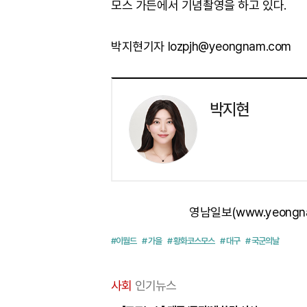
모스 가든에서 기념촬영을 하고 있다.
박지현기자 lozpjh@yeongnam.com
박지현
영남일보(www.yeongn
#이월드
# 가을
# 황화코스모스
# 대구
# 국군의날
사회
인기뉴스