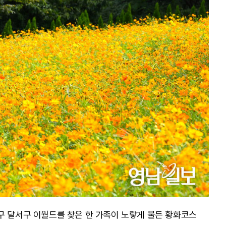
구 달서구 이월드를 찾은 한 가족이 노랗게 물든 황화코스