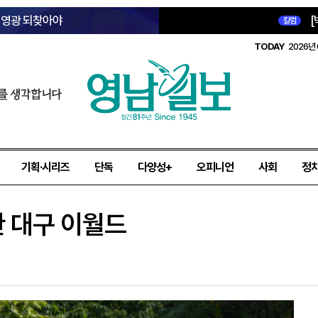
옛 영광 되찾아야
[
칼럼
TODAY
2026년 
를 생각합니다
기획·시리즈
단독
다양성+
오피니언
사회
정
한 대구 이월드