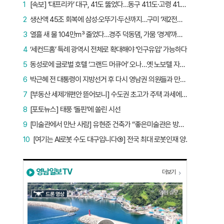
1
[속보] ‘대프리카’ 대구, 41도 뚫었다…동구 41.1도·고령 41.2도
2
생산액 45조 회복에 삼성·오뚜기·두산까지…구미 ‘제2전성기’ 시작됐다
3
열흘 새 물 104만㎥ 줄었다…경주 덕동댐, 가뭄 ‘경계’까지 5.7%p
4
‘세컨드홈’ 특례 광역시 전체로 확대해야 ‘인구유입’ 가능하다
5
동성로에 글로벌 호텔 ‘그랜드 머큐어’ 오나…옛 노보텔 자리 사무실 개설
6
박근혜 전 대통령이 지방선거 후 다시 영남권 의원들과 만난 이유는?
7
[부동산 세제개편안 뜯어보니] 수도권 초고가 주택 과세에만 초점…침체된 지방 부동산 대책은 없다
8
[포토뉴스] 태풍 ‘돌핀’에 쏠린 시선
9
[미술관에서 만난 사람] 유현준 건축가 “좋은미술관은 방문객이 많은 미술관”
10
[여기는 AI로봇 수도 대구입니다⑤] 전국 최대 로봇인재 양성소…“대구산업 맞춤형 교육과정 만들자”
영남일보TV
더보기