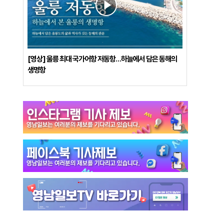
[영상] 울릉 최대 국가어항 저동항…하늘에서 담은 동해의
생명항