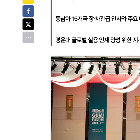
페이스북
동남아 15개국 장·차관급 인사와 주요
트위터
전체
경운대 글로벌 실용 인재 양성 위한 지·