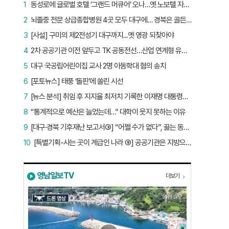
1
동성로에 글로벌 호텔 ‘그랜드 머큐어’ 오나…옛 노보텔 자리 사무실 개설
2
뇌졸중 전문 상급종합병원 4곳 모두 대구에… 경북은 골든타임 사각지대
3
[사설] 구미의 제2전성기 대구까지...옛 영광 되찾아야
4
2차 공공기관 이전 앞두고 TK 공동전선…산업 연계형 유치 승부수
5
대구 국공립어린이집 교사 2명 아동학대 혐의 송치
6
[포토뉴스] 태풍 ‘돌핀’에 쏠린 시선
7
[뉴스 분석] 취임 후 지지율 최저치 기록한 이재명 대통령…왜?
8
“통계적으로 예산은 늘었는데…” 대학이 웃지 못하는 이유
9
[대구·경북 기후재난 보고서③] “어쩔 수가 없다”, 끓는 동해…‘절멸 위기’ 경북 수산업
10
[특별기획-사는 곳이 계급인 나라 ⑨] 공공기관은 지방으로 왔지만, 그들이 사는 곳은 서울이었다
영남일보TV
더보기