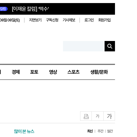
[이재윤 칼럼] ‘떡수’
칼럼
08월 08일(토)
지면보기
구독신청
기사제보
로그인
회원가입
치
경제
포토
영상
스포츠
생활/문화
인쇄
글자작게
글자크게
많이 본 뉴스
최신
주간
월간