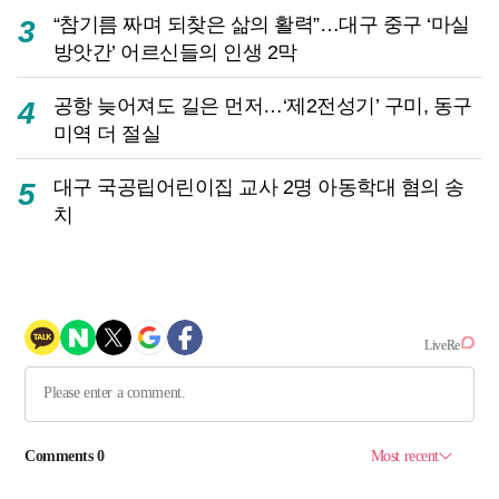
“참기름 짜며 되찾은 삶의 활력”…대구 중구 ‘마실
3
방앗간’ 어르신들의 인생 2막
공항 늦어져도 길은 먼저…‘제2전성기’ 구미, 동구
4
미역 더 절실
대구 국공립어린이집 교사 2명 아동학대 혐의 송
5
치