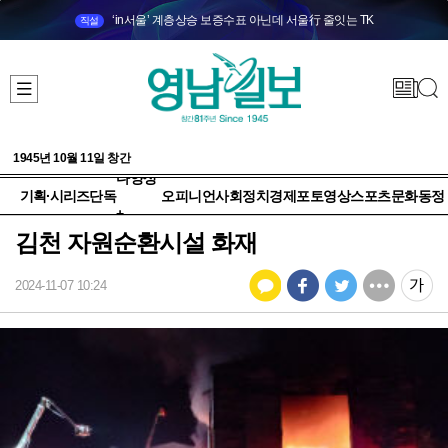
‘in서울’ 계층상승 보증수표 아닌데 서울行 줄잇는 TK
직설
1945년 10월 11일 창간
다양성
기획·시리즈
단독
오피니언
사회
정치
경제
포토
영상
스포츠
문화
동정
+
김천 자원순환시설 화재
2024-11-07 10:24