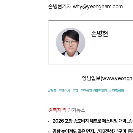
손병현기자 why@yeongnam.com
손병현
영남일보(www.yeongn
#경북
# 영주시
# 효
# 한국효문화진흥원
# 효행장려
경북지역
인기뉴스
2026 포항 송도비치 레트로 페스티벌 개막...
공항 늦어져도 길은 먼저…‘제2전성기’ 구미, 동