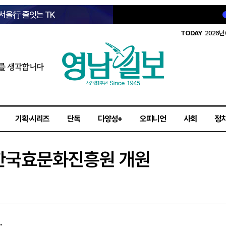
 서울行 줄잇는 TK
TODAY
2026년 
를 생각합니다
기획·시리즈
단독
다양성+
오피니언
사회
정
주한국효문화진흥원 개원
…