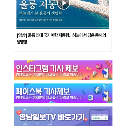
[영상] 울릉 최대 국가어항 저동항…하늘에서 담은 동해의
생명항