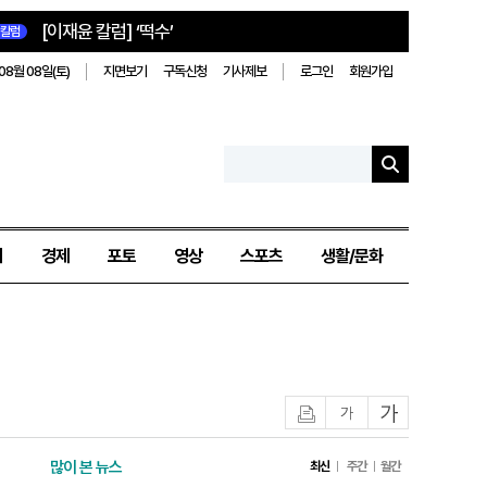
[이재윤 칼럼] ‘떡수’
칼럼
08월 08일(토)
지면보기
구독신청
기사제보
로그인
회원가입
치
경제
포토
영상
스포츠
생활/문화
인쇄
글자작게
글자크게
많이 본 뉴스
최신
주간
월간