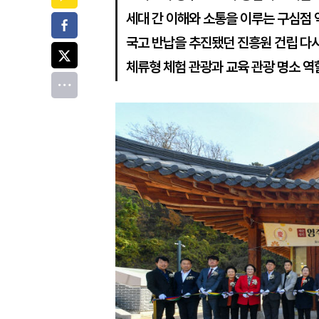
세대 간 이해와 소통을 이루는 구심점 
페이스북
국고 반납을 추진됐던 진흥원 건립 다
트위터
체류형 체험 관광과 교육 관광 명소 역
전체