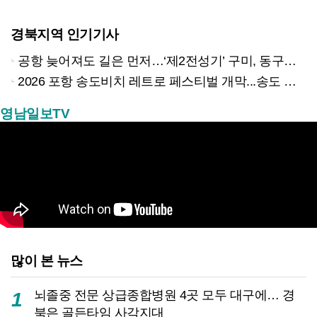
경북지역 인기기사
공항 늦어져도 길은 먼저…‘제2전성기’ 구미, 동구미역 더 절실
2026 포항 송도비치 레트로 페스티벌 개막...송도 밤바다 달군 레트로 열기
영남일보TV
많이 본 뉴스
뇌졸중 전문 상급종합병원 4곳 모두 대구에… 경
1
북은 골든타임 사각지대