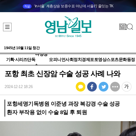
‘in서울’ 계층상승 보증수표 아닌데 서울行 줄잇는 TK
직설
1945년 10월 11일 창간
다양성
기획·시리즈
단독
오피니언
사회
정치
경제
포토
영상
스포츠
문화
동정
+
포항 최초 신장암 수술 성공 사례 나와
2024-12-12 18:26
포항세명기독병원 이준녕 과장 복강경 수술 성공
환자 부작용 없이 수술 8일 후 퇴원