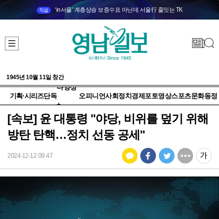
‘in서울’ 계층상승 보증수표 아닌데 서울行 줄잇는 TK
직설
1945년 10월 11일 창간
다양성
기획·시리즈
단독
오피니언
사회
정치
경제
포토
영상
스포츠
문화
동정
+
[속보] 윤 대통령 "야당, 비위를 덮기 위해
방탄 탄핵…정치 선동 공세"
2024-12-12 09:47