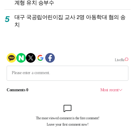
계형 유치 승부수
대구 국공립어린이집 교사 2명 아동학대 혐의 송
5
치