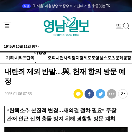
‘in서울’ 계층상승 보증수표 아닌데 서울行 줄잇는 TK
직설
1945년 10월 11일 창간
다양성
기획·시리즈
단독
오피니언
사회
정치
경제
포토
영상
스포츠
문화
동정
+
내란죄 제외 반발…與, 헌재 항의 방문 예
정
2025-01-06 07:55
“탄핵소추 본질적 변경…재의결 절차 필요” 주장
관저 인근 집회 충돌 방지 위해 경찰청 방문 계획