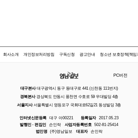
회사소개
개인정보처리방침
구독신청
광고안내
청소년 보호정책(책임자
PC버전
대구본사
대구광역시 동구 동대구로 441 (신천동 111번지)
경북본사
경상북도 안동시 풍천면 수호로 59 우대빌딩 4층
서울지사
서울특별시 영등포구 국회대로62길21 동성빌딩 3층
인터넷신문등록
대구 아00221
등록일자
2017.05.23
발행인 · 편집인
손인락
사업자등록번호
502-81-25414
법인명
(주)영남일보
대표자
손인락