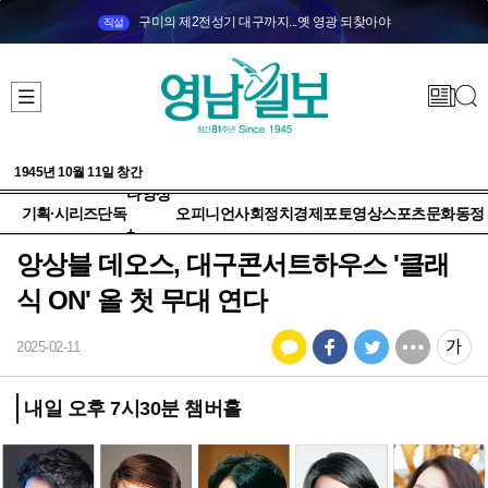
구미의 제2전성기 대구까지...옛 영광 되찾아야
직설
1945년 10월 11일 창간
다양성
기획·시리즈
단독
오피니언
사회
정치
경제
포토
영상
스포츠
문화
동정
+
앙상블 데오스, 대구콘서트하우스 '클래
식 ON' 올 첫 무대 연다
2025-02-11
내일 오후 7시30분 챔버홀