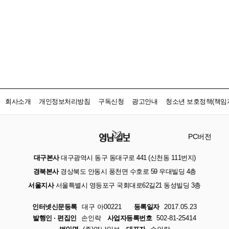
회사소개
개인정보처리방침
구독신청
광고안내
청소년 보호정책(책임자
PC버전
대구본사
대구광역시 동구 동대구로 441 (신천동 111번지)
경북본사
경상북도 안동시 풍천면 수호로 59 우대빌딩 4층
서울지사
서울특별시 영등포구 국회대로62길21 동성빌딩 3층
인터넷신문등록
대구 아00221
등록일자
2017.05.23
발행인 · 편집인
손인락
사업자등록번호
502-81-25414