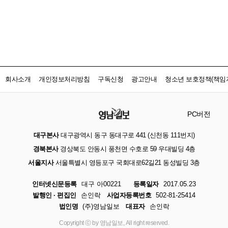
회사소개
개인정보처리방침
구독신청
광고안내
청소년 보호정책(책임자
PC버전
대구본사
대구광역시 동구 동대구로 441 (신천동 111번지)
경북본사
경상북도 안동시 풍천면 수호로 59 우대빌딩 4층
서울지사
서울특별시 영등포구 국회대로62길21 동성빌딩 3층
인터넷신문등록
대구 아00221
등록일자
2017.05.23
발행인 · 편집인
손인락
사업자등록번호
502-81-25414
법인명
(주)영남일보
대표자
손인락
Copyright ⓒ by 영남일보, All right reserved.