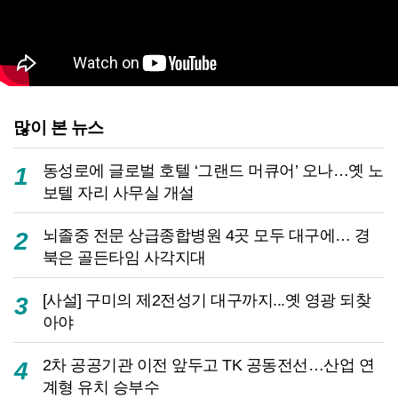
많이 본 뉴스
동성로에 글로벌 호텔 ‘그랜드 머큐어’ 오나…옛 노
1
보텔 자리 사무실 개설
뇌졸중 전문 상급종합병원 4곳 모두 대구에… 경
2
북은 골든타임 사각지대
[사설] 구미의 제2전성기 대구까지...옛 영광 되찾
3
아야
2차 공공기관 이전 앞두고 TK 공동전선…산업 연
4
계형 유치 승부수