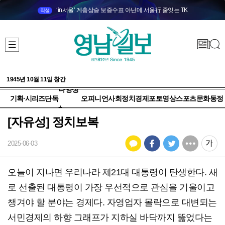
‘in서울’ 계층상승 보증수표 아닌데 서울行 줄잇는 TK
직설
1945년 10월 11일 창간
다양성
기획·시리즈
단독
오피니언
사회
정치
경제
포토
영상
스포츠
문화
동정
+
[자유성] 정치보복
2025-06-03
오늘이 지나면 우리나라 제21대 대통령이 탄생한다. 새
로 선출된 대통령이 가장 우선적으로 관심을 기울이고
챙겨야 할 분야는 경제다. 자영업자 몰락으로 대변되는
서민경제의 하향 그래프가 지하실 바닥까지 뚫었다는