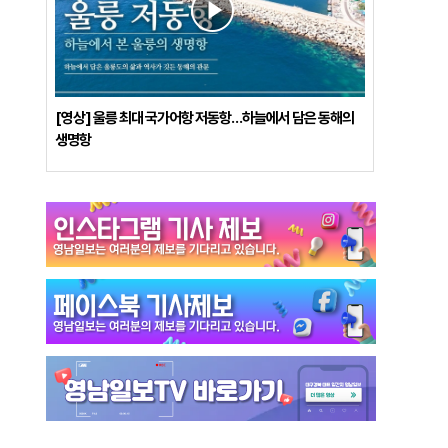
[영상] 울릉 최대 국가어항 저동항…하늘에서 담은 동해의
생명항