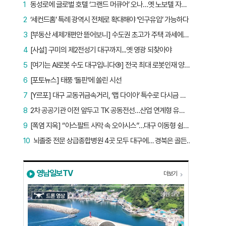
1
동성로에 글로벌 호텔 ‘그랜드 머큐어’ 오나…옛 노보텔 자리 사무실 개설
2
‘세컨드홈’ 특례 광역시 전체로 확대해야 ‘인구유입’ 가능하다
3
[부동산 세제개편안 뜯어보니] 수도권 초고가 주택 과세에만 초점…침체된 지방 부동산 대책은 없다
4
[사설] 구미의 제2전성기 대구까지...옛 영광 되찾아야
5
[여기는 AI로봇 수도 대구입니다⑤] 전국 최대 로봇인재 양성소…“대구산업 맞춤형 교육과정 만들자”
6
[포토뉴스] 태풍 ‘돌핀’에 쏠린 시선
7
[Y르포] 대구 교동귀금속거리, ‘랩 다이아’ 특수로 다시금 활기…“반짝 인기 의존 않는 지속 가능 성장 동력 마련해야”
8
2차 공공기관 이전 앞두고 TK 공동전선…산업 연계형 유치 승부수
9
[폭염 지옥] “아스팔트 사막 속 오아시스”…대구 이동형 쉼터 버스 ‘북적’, 지하철역도 ‘바글’
10
뇌졸중 전문 상급종합병원 4곳 모두 대구에… 경북은 골든타임 사각지대
영남일보TV
더보기