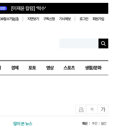
[이재윤 칼럼] ‘떡수’
칼럼
08월 07일(금)
지면보기
구독신청
기사제보
로그인
회원가입
치
경제
포토
영상
스포츠
생활/문화
인쇄
글자작게
글자크게
많이 본 뉴스
최신
주간
월간