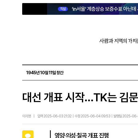
‘in서울’ 계층상승 보증수표 아닌데
직설
사람과 지역의 가치
1945년 10월 11일 창간
대선 개표 시작…TK는 김문
이지영
|
입력 2025-06-03 21:32 | 수정 2025-06-04 09:53 | 발행일 2025-06
카카오톡
영양·의성·칠곡 개표 진행