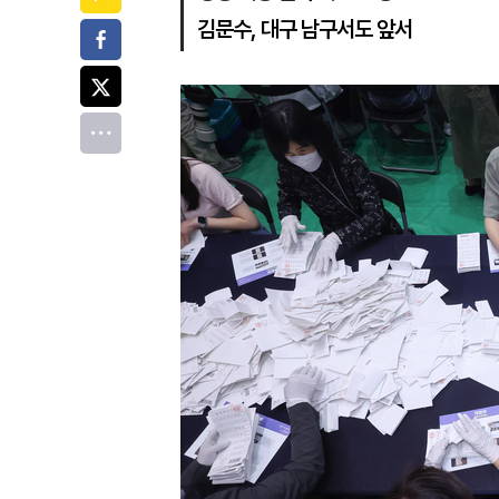
김문수, 대구 남구서도 앞서
페이스북
트위터
전체