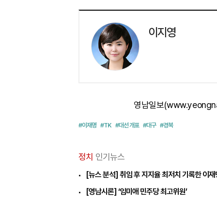
이지영
영남일보(www.yeongn
#이재명
#TK
#대선 개표
#대구
#경북
정치
인기뉴스
[뉴스 분석] 취임 후 지지율 최저치 기록한 이
[영남시론] ‘임미애 민주당 최고위원’