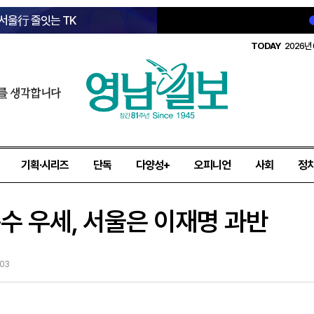
 서울行 줄잇는 TK
TODAY
2026년 
를 생각합니다
기획·시리즈
단독
다양성+
오피니언
사회
정
수 우세, 서울은 이재명 과반
-03