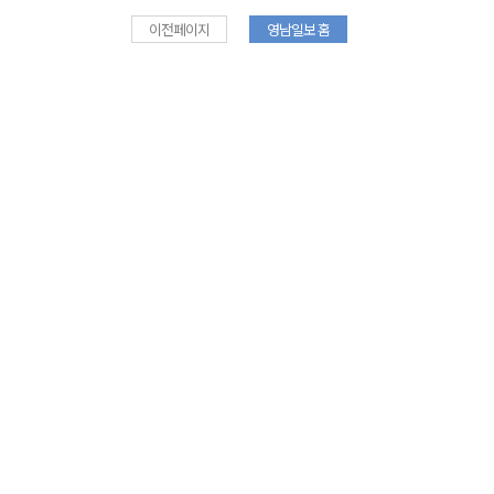
이전페이지
영남일보 홈