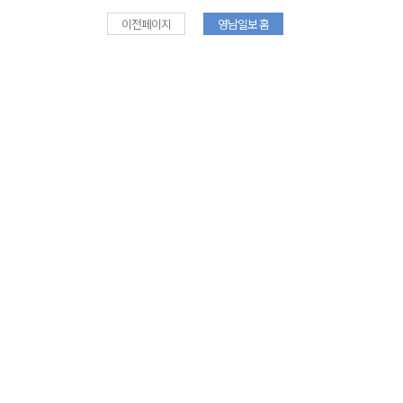
이전페이지
영남일보 홈