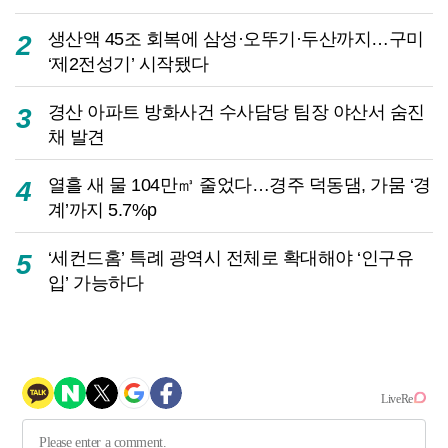
생산액 45조 회복에 삼성·오뚜기·두산까지…구미
2
‘제2전성기’ 시작됐다
경산 아파트 방화사건 수사담당 팀장 야산서 숨진
3
채 발견
열흘 새 물 104만㎥ 줄었다…경주 덕동댐, 가뭄 ‘경
4
계’까지 5.7%p
‘세컨드홈’ 특례 광역시 전체로 확대해야 ‘인구유
5
입’ 가능하다