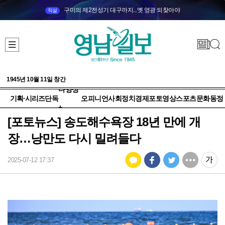
구미의 제2전성기 대구까지...옛 영광 되찾아야
직설
1945년 10월 11일 창간
다양성
기획·시리즈
단독
오피니언
사회
정치
경제
포토
영상
스포츠
문화
동정
+
[포토뉴스] 송도해수욕장 18년 만에 개
장…낭만도 다시 밀려들다
2025-07-12 17:37