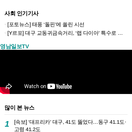
사회 인기기사
[포토뉴스] 태풍 ‘돌핀’에 쏠린 시선
[Y르포] 대구 교동귀금속거리, ‘랩 다이아’ 특수로 다시금 활기…“반짝 인기 의존 않는 지속 가능 성장 동력 마련해야”
영남일보TV
많이 본 뉴스
[속보] ‘대프리카’ 대구, 41도 뚫었다…동구 41.1도·
1
고령 41.2도