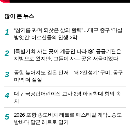
많이 본 뉴스
“참기름 짜며 되찾은 삶의 활력”…대구 중구 ‘마실
1
방앗간’ 어르신들의 인생 2막
[특별기획-사는 곳이 계급인 나라 ⑨] 공공기관은
2
지방으로 왔지만, 그들이 사는 곳은 서울이었다
공항 늦어져도 길은 먼저…‘제2전성기’ 구미, 동구
3
미역 더 절실
대구 국공립어린이집 교사 2명 아동학대 혐의 송
4
치
2026 포항 송도비치 레트로 페스티벌 개막...송도
5
밤바다 달군 레트로 열기