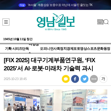
‘in서울’ 계층상승 보증수표 아닌데 서울行 줄잇는 TK
직설
1945년 10월 11일 창간
다양성
기획·시리즈
단독
오피니언
사회
정치
경제
포토
영상
스포츠
문화
동정
+
[FIX 2025] 대구기계부품연구원, ‘FIX
2025’서 AI·로봇·미래차 기술력 과시
2025-10-23 18:45