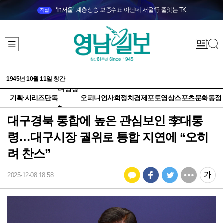
‘in서울’ 계층상승 보증수표 아닌데 서울行 줄잇는 TK
직설
1945년 10월 11일 창간
다양성
기획·시리즈
단독
오피니언
사회
정치
경제
포토
영상
스포츠
문화
동정
+
대구경북 통합에 높은 관심보인 李대통
령…대구시장 궐위로 통합 지연에 “오히
려 찬스”
2025-12-08 18:58