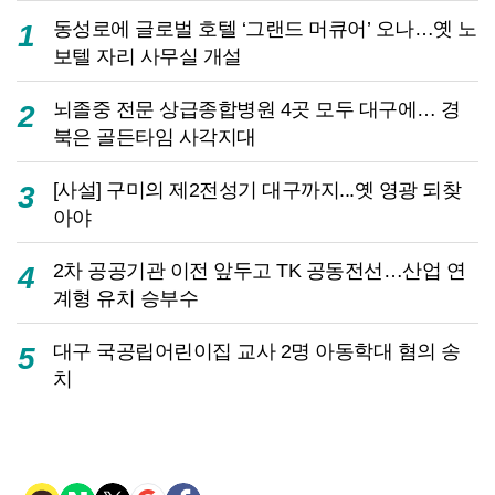
동성로에 글로벌 호텔 ‘그랜드 머큐어’ 오나…옛 노
1
보텔 자리 사무실 개설
뇌졸중 전문 상급종합병원 4곳 모두 대구에… 경
2
북은 골든타임 사각지대
[사설] 구미의 제2전성기 대구까지...옛 영광 되찾
3
아야
2차 공공기관 이전 앞두고 TK 공동전선…산업 연
4
계형 유치 승부수
대구 국공립어린이집 교사 2명 아동학대 혐의 송
5
치