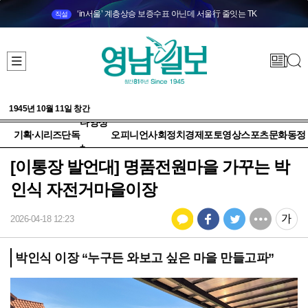
‘in서울’ 계층상승 보증수표 아닌데 서울行 줄잇는 TK
직설
1945년 10월 11일 창간
다양성
기획·시리즈
단독
오피니언
사회
정치
경제
포토
영상
스포츠
문화
동정
+
[이통장 발언대] 명품전원마을 가꾸는 박
인식 자전거마을이장
2026-04-18 12:23
박인식 이장 “누구든 와보고 싶은 마을 만들고파”