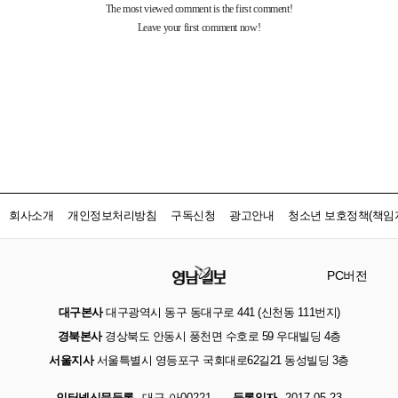
회사소개
개인정보처리방침
구독신청
광고안내
청소년 보호정책(책임자
PC버전
대구본사
대구광역시 동구 동대구로 441 (신천동 111번지)
경북본사
경상북도 안동시 풍천면 수호로 59 우대빌딩 4층
서울지사
서울특별시 영등포구 국회대로62길21 동성빌딩 3층
인터넷신문등록
대구 아00221
등록일자
2017.05.23