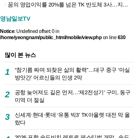
꿈의 영업이익률 20%를 넘은 TK 반도체 3사…지역 경제 생태계 바꾸나
영남일보TV
Notice
: Undefined offset: 0 in
/home/yeongnam/public_html/mobile/view.php
on line
630
많이 본 뉴스
“참기름 짜며 되찾은 삶의 활력”…대구 중구 ‘마실
1
방앗간’ 어르신들의 인생 2막
공항 늦어져도 길은 먼저…‘제2전성기’ 구미, 동구
2
미역 더 절실
신세계·현대·롯데 ‘유통 빅3’ TK아울렛 대전 막 올
3
랐다
2026 포항 송도비치 레트로 페스티벌 개막...송도