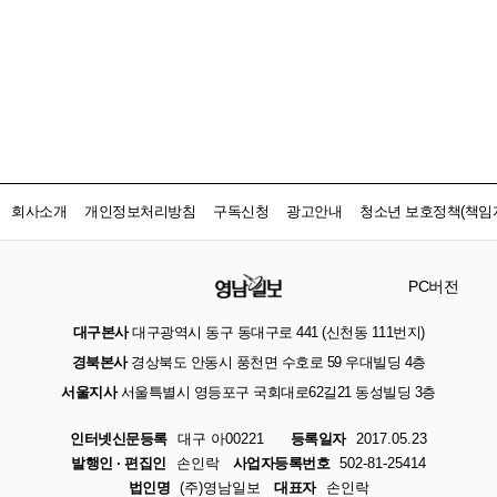
회사소개
개인정보처리방침
구독신청
광고안내
청소년 보호정책(책임자
PC버전
대구본사
대구광역시 동구 동대구로 441 (신천동 111번지)
경북본사
경상북도 안동시 풍천면 수호로 59 우대빌딩 4층
서울지사
서울특별시 영등포구 국회대로62길21 동성빌딩 3층
인터넷신문등록
대구 아00221
등록일자
2017.05.23
발행인 · 편집인
손인락
사업자등록번호
502-81-25414
법인명
(주)영남일보
대표자
손인락