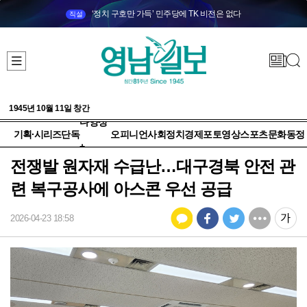
‘정치 구호만 가득’ 민주당에 TK 비전은 없다
직설
1945년 10월 11일 창간
다양성
기획·시리즈
단독
오피니언
사회
정치
경제
포토
영상
스포츠
문화
동정
+
전쟁발 원자재 수급난…대구경북 안전 관
련 복구공사에 아스콘 우선 공급
2026-04-23 18:58