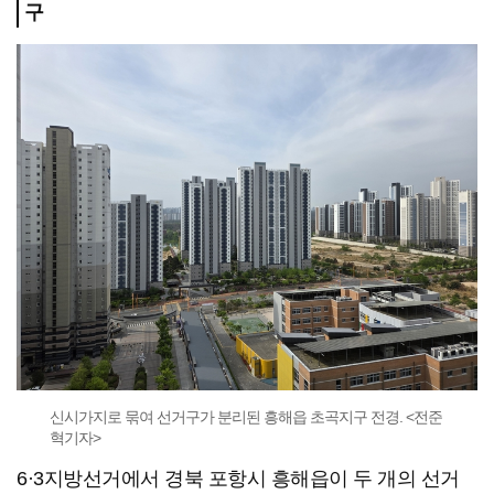
구
신시가지로 묶여 선거구가 분리된 흥해읍 초곡지구 전경. <전준
혁기자>
6·3지방선거에서 경북 포항시 흥해읍이 두 개의 선거