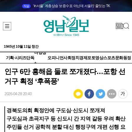
‘in서울’ 계층상승 보증수표 아닌데 서울行 줄잇는 TK
직설
1945년 10월 11일 창간
다양성
기획·시리즈
단독
오피니언
사회
정치
경제
포토
영상
스포츠
문화
동정
+
인구 6만 흥해읍 둘로 쪼개졌다…포항 선
거구 획정 ‘후폭풍’
2026-04-28 20:40
경북도의회 획정안에 구도심·신도시 쪼개져
구도심과 초곡지구 등 신도시 간 지역 갈등 우려 확산
주민들 선거 공학적 분할 대신 행정구역 개편 선행 요