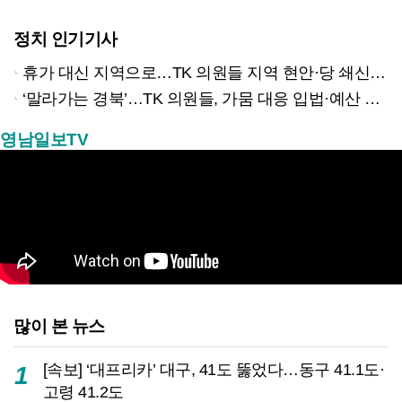
정치 인기기사
휴가 대신 지역으로…TK 의원들 지역 현안·당 쇄신 집중
‘말라가는 경북’…TK 의원들, 가뭄 대응 입법·예산 확보 나선다
영남일보TV
많이 본 뉴스
[속보] ‘대프리카’ 대구, 41도 뚫었다…동구 41.1도·
1
고령 41.2도