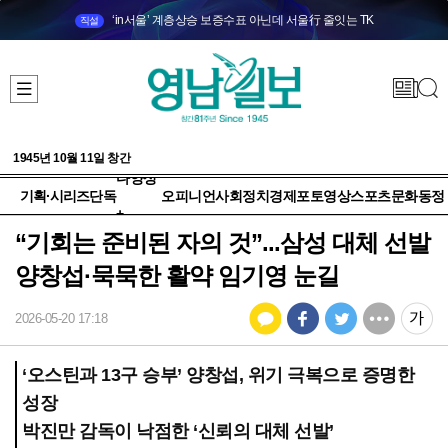
‘in서울’ 계층상승 보증수표 아닌데 서울行 줄잇는 TK
직설
1945년 10월 11일 창간
다양성
기획·시리즈
단독
오피니언
사회
정치
경제
포토
영상
스포츠
문화
동정
+
“기회는 준비된 자의 것”...삼성 대체 선발
양창섭·묵묵한 활약 임기영 눈길
2026-05-20 17:18
‘오스틴과 13구 승부’ 양창섭, 위기 극복으로 증명한
성장
박진만 감독이 낙점한 ‘신뢰의 대체 선발’