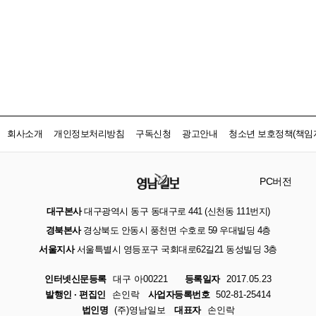
회사소개
개인정보처리방침
구독신청
광고안내
청소년 보호정책(책임자
PC버전
대구본사
대구광역시 동구 동대구로 441 (신천동 111번지)
경북본사
경상북도 안동시 풍천면 수호로 59 우대빌딩 4층
서울지사
서울특별시 영등포구 국회대로62길21 동성빌딩 3층
인터넷신문등록
대구 아00221
등록일자
2017.05.23
발행인 · 편집인
손인락
사업자등록번호
502-81-25414
법인명
(주)영남일보
대표자
손인락