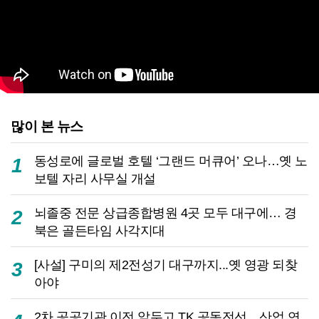
많이 본 뉴스
동성로에 글로벌 호텔 ‘그랜드 머큐어’ 오나…옛 노
1
보텔 자리 사무실 개설
뇌졸중 전문 상급종합병원 4곳 모두 대구에… 경
2
북은 골든타임 사각지대
[사설] 구미의 제2전성기 대구까지...옛 영광 되찾
3
아야
2차 공공기관 이전 앞두고 TK 공동전선…산업 연