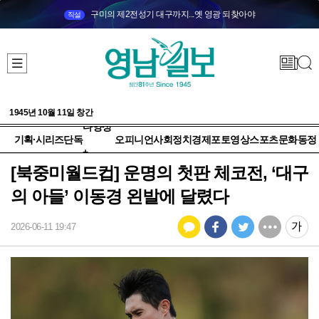
구미의 제2전성기 대구까지...옛 영광 되찾아야
직설
1945년 10월 11일 창간
다양성
기획·시리즈
단독
오피니언
사회
정치
경제
포토
영상
스포츠
문화
동정
+
[북중미월드컵] 운명의 첫판 체코전, ‘대구
의 아들’ 이동경 왼발에 달렸다
2026-06-11 19:47