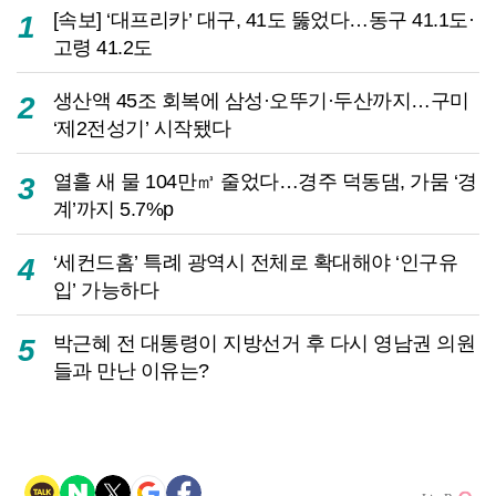
[속보] ‘대프리카’ 대구, 41도 뚫었다…동구 41.1도·
1
고령 41.2도
생산액 45조 회복에 삼성·오뚜기·두산까지…구미
2
‘제2전성기’ 시작됐다
열흘 새 물 104만㎥ 줄었다…경주 덕동댐, 가뭄 ‘경
3
계’까지 5.7%p
‘세컨드홈’ 특례 광역시 전체로 확대해야 ‘인구유
4
입’ 가능하다
박근혜 전 대통령이 지방선거 후 다시 영남권 의원
5
들과 만난 이유는?