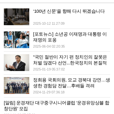
‘100년 신문’을 향해 다시 뛰겠습니다
2025-10-12 11:27:09
[포토뉴스] 소년공 이재명과 대통령 이
재명의 포옹
2025-06-04 02:20:35
"국민 절반이 자기 편 정치인의 잘못은
처벌 않겠다 선언...한국정치의 본질적
문제는 극화된 양당제"
2025-01-19 05:37:02
정희용 국회의원, 모교 경북대 강연…생
생한 경험담 전달…후배들 격려
2024-11-29 07:36:18
[알림] 운경재단 대구중구시니어클럽 '운경유앙상블 합
창단원' 모집