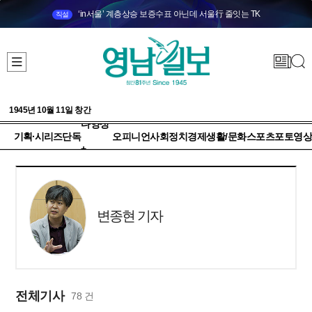
‘in서울’ 계층상승 보증수표 아닌데 서울行 줄잇는 TK
직설
1945년 10월 11일 창간
다양성
기획·시리즈
단독
오피니언
사회
정치
경제
생활/문화
스포츠
포토
영상
+
변종현 기자
전체기사
78 건