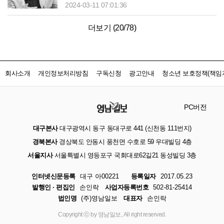
2024-03-11 07:01:36
더보기 (
20
/
78
)
회사소개
개인정보처리방침
구독신청
광고안내
청소년 보호정책(책임자
PC버전
대구본사
대구광역시 동구 동대구로 441 (신천동 111번지)
경북본사
경상북도 안동시 풍천면 수호로 59 우대빌딩 4층
서울지사
서울특별시 영등포구 국회대로62길21 동성빌딩 3층
인터넷신문등록
대구 아00221
등록일자
2017.05.23
발행인 · 편집인
손인락
사업자등록번호
502-81-25414
법인명
(주)영남일보
대표자
손인락
Copyright ⓒ by 영남일보, All right reserved.