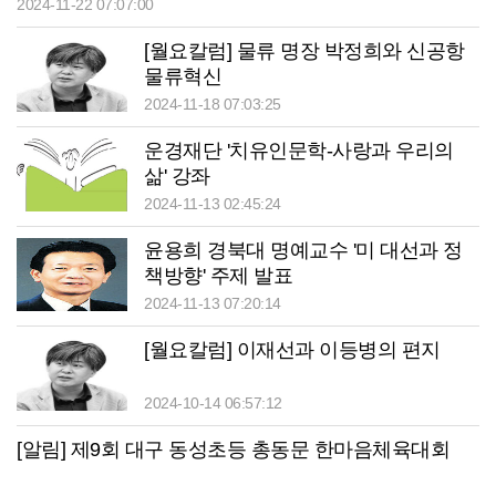
2024-11-22 07:07:00
[월요칼럼] 물류 명장 박정희와 신공항
물류혁신
2024-11-18 07:03:25
운경재단 '치유인문학-사랑과 우리의
삶' 강좌
2024-11-13 02:45:24
윤용희 경북대 명예교수 '미 대선과 정
책방향' 주제 발표
2024-11-13 07:20:14
[월요칼럼] 이재선과 이등병의 편지
2024-10-14 06:57:12
[알림] 제9회 대구 동성초등 총동문 한마음체육대회