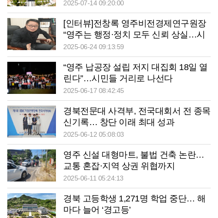
2025-07-14 09:20:00
[인터뷰]전창록 영주비전경제연구원장
“영주는 행정·정치 모두 신뢰 상실…시
민참여 제도화·책임정치 복원 시급”
2025-06-24 09:13:59
“영주 납공장 설립 저지 대집회 18일 열
린다”…시민들 거리로 나선다
2025-06-17 08:42:45
경북전문대 사격부, 전국대회서 전 종목
신기록… 창단 이래 최대 성과
2025-06-12 05:08:03
영주 신설 대형마트, 불법 건축 논란…
교통 혼잡·지역 상권 위협까지
2025-06-11 05:24:13
경북 고등학생 1,271명 학업 중단… 해
마다 늘어 ‘경고등’