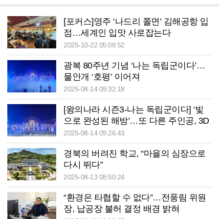
[포커스]영주 ‘나드리 쫄면’ 김해공항 입
점…세계인 입맛 사로잡는다
2025-10-22 05:08:52
광복 80주년 기념 ‘나는 독립군이다’…
물안개 ‘호평’ 이어져
2025-08-14 09:32:18
[왕의나라 시즌3-나는 독립군이다] ‘빛
으로 완성된 해방’…또 다른 주인공, 3D
비디오 매핑
2025-08-14 09:26:43
경북의 버려진 학교, “마을의 심장으로
다시 뛰다”
2025-08-13 08:50:24
“환경은 타협할 수 없다”…전풍림 위원
장, 납공장 불허 결정 배경 밝혀