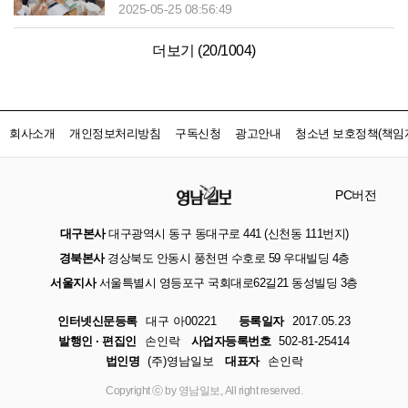
2025-05-25 08:56:49
더보기 (
20
/
1004
)
회사소개
개인정보처리방침
구독신청
광고안내
청소년 보호정책(책임자
PC버전
대구본사
대구광역시 동구 동대구로 441 (신천동 111번지)
경북본사
경상북도 안동시 풍천면 수호로 59 우대빌딩 4층
서울지사
서울특별시 영등포구 국회대로62길21 동성빌딩 3층
인터넷신문등록
대구 아00221
등록일자
2017.05.23
발행인 · 편집인
손인락
사업자등록번호
502-81-25414
법인명
(주)영남일보
대표자
손인락
Copyright ⓒ by 영남일보, All right reserved.