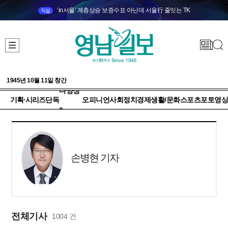
‘in서울’ 계층상승 보증수표 아닌데 서울行 줄잇는 TK
직설
1945년 10월 11일 창간
다양성
기획·시리즈
단독
오피니언
사회
정치
경제
생활/문화
스포츠
포토
영상
+
손병현 기자
전체기사
1004 건