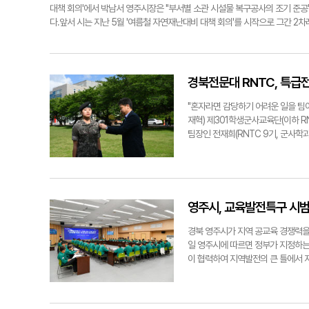
학의 경쟁력을 향상하는 게 중요하다
문대 총장은 "학령인구 감소와 지
대책 회의'에서 박남서 영주시장은 "부서별 소관 시설물 복구공사의 조기 준공"
강조하는 대학지원체계(RISE) 사업
위해 노력하고 있다"라며 "성인 학
다.앞서 시는 지난 5월 '여름철 자연재난대비 대책 회의'를 시작으로 그간 2
기대감도 있는데."국가적 위기다. 
과정 및 첨단 시설 도입 등 발 빠른
먼저 시는 여름철 종합대책의 최우선 과제를 인명피해 최소화로 두고, 인명피해 
된다. 대학은 지역소멸을 방어하는 
역의 다른 대학인 동양대도 경북전문대
하기 전 적극적으로 주민 대피를 실시할 계획이다.이를 위해 단계별 비상 근무 
하고 문화적 혜택의 공급 등으로 삶의
는 주요 인기 학과인 유아교육과를 
상황 전파 등 사전 대비에 들어가게 된다.아울러 경북도에서 추진 중인 '도민 
다. 지역의 기업들도 지역인재에 대
함께 지역 공동화 현상 가속화 우려까
특히 시는 △인명피해 우려 지역(20개소) △산사태 취약지구(186개소) △급
경북전문대 RNTC, 특급전
변화에 따라 대학에서 필요로 하는 리
명 중 400여 명가량을 모집해 왔지
대한 철저한 예찰 활동을 통해 위험 요인은 사전에 해소한다는 방침이다.앞서
교육기관으로만 보기 힘든 환경이다.
지에 설립된 동양대 동두천캠퍼스 등
진행했다. 이어 지난달 31일에는 상습 침수 우려 지역인 삼각지 마을에서 집
"혼자라면 감당하기 어려운 일을 팀이
에 대한 많은 이야기를 한다. 최근의
구 유출 등으로 인한 지역 인구 소
시장은 "이상기후로 급변하는 기상 상황 속에서 인명·재산피해를 최소화하기 위
재혁) 제301학생군사교육단(이하 R
인 번즈(J.M. Burns)는 '리더
대가 대학본부가 있는 영주캠퍼스를 
통장, 자율방재단 등 자연재난 대응 인력의 재난대처 능력을 함양하는 등 철저
팀장인 전재희(RNTC 9기, 군사학
가에 따라서 모두 다르지만 한 가지 분
카페를 운영 중인 A씨(58·여)는 
혔다. 손병현기자
전사) 5명을 선발하고, 1학기 강철
면 모든 것이 의미가 없다. '털어서
으로 이동시키면 지역 공동화 현상은 
강철팀에 선정된 이들은 선발 2주 
다."▶학생들과 지역민에게 하고 싶은
한숨을 쉬었다.이에 대해 최성해 동양
달을 맞아 현암아뜨리움 앞 잔디광장
선을 다해야 한다. 학생이 배움에 
주캠퍼스는 간호와 철도, 베어링 등
상장과 장학증서, 각각 특급전사와 
다. 좋은 학생이 결국은 좋은 국민이
을 그었다.손병현기자 why@yeon
구성원들의 호국 의식 제고와 장차 
영주시, 교육발전특구 시
이 국민을 '표'로만 생각하니 오늘날
다.이날 행사는 개식사를 시작으로 
럼 생각하면서 그들을 바라봤으면 한다
팀 상장 및 장학증서 수여 △교가 
경북 영주시가 지역 공교육 경쟁력을
년간의 법정 소송 끝에 다시 총장직에
배, 영주시 6·25전쟁 참전 호국영웅
일 영주시에 따르면 정부가 지정하는
교육을 하겠다는 의지를 밝혔다. 특
쓰고 있다. 손병현기자 why@ye
이 협력하여 지역발전의 큰 틀에서 
를 걸어주고 있다.
형 소재·부품·장비(소부장) 산업 인
지 교육발전특구 시범지역 2차 공모계
시청에서 교육발전특구 시범지역 지정