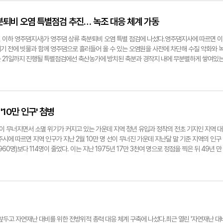
혼에 대한 긍정적인 가치관을 확산시키는 효과도 분명히 있다"면서 "'결혼은 미친 짓이 아닌 
"축하할 일은 아니다. 총장 사퇴는 정치적인 성격이 강하다. 무소불위의 권력에 맞섰으니 어
이고 실효성 있는 결혼장려정책을 마련해 줄 것"을 촉구했다.한편 영주 지역 인구는 지난 2월 1
현실을 보면 너무 후안무치하다는 것이다. '팬덤 정치'에 빠져 국민을 이만큼 무시해도 되는가 
축분퇴비 오염 특별점검 추진… 녹조 대응 체계 가동
 기준 지역의 인구는 9만9천816명으로 전달(9만9천960명)보다 114명이 줄었다. 이는 지난
덕과 신뢰'를 상실했으니, 어떻게 정상적인 생각을 할 수 있겠나. 좀 더 큰 차원에서 '도덕과 상
 찍은 뒤 49년 만에 최저치다.손병현기자 why@yeongnam.com김병창 영주시의원. 영주
 든다."▶그동안 많이 힘들었을 텐데. "정치적으로 핍박을 받던 당시에 몸도 마음도 매우 아팠
주, 이하 영주댐지사)가 영주댐 상류 축분퇴비 오염 특별 점검에 나섰다.영주댐지사에 따르면 이
고통이나 슬픔보다 더 슬펐던 것은 '정치가들이 너무 뻔뻔하다'라는 것이다. 현재 한국의 정치
기 전에 빗물과 함께 영주댐으로 흘러들어 올 수 있는 오염원을 사전에 차단해 수질 악화와 
 부도덕한 일을 저질러도 모두 용서가 된다. 평범한 국민이 이런 종류의 거짓말을 했다면 어떻
 21일까지 진행될 특별점검에선 축산농가에 방치된 축분과 경작지 내에 무분별하게 쌓여있
들은 자성(自省)해야 한다. '내로남불'의 이름으로 모든 게 용서되는 풍토에서 어떻게 정상적
검할 예정이다.특히 비가 올 때 축분퇴비가 빗물에 휩쓸리지 않도록 임시 비가림막을 설치토
서야 국민도 행복할 수 있다. 지금의 정치로는 국민이 행복할 수 없다."▶'조국 사태' 당시에 증
는 점검 후 방치된 축분퇴비가 빗물에 휩쓸리는 것을 예방하고자 지난 13일에는 대구지방환
수가 '표창장 수여를 자기에게 위임했다'고 말해 달라고 부탁했는데 난 위임한 적이 없다. 표창
 비가림막을 제공했다.장마 기간엔 방치 축분퇴비 등 오염원 점검 강화를 위해 지역 주민으로 
그런데 마치 내가 조국-정경심 교수의 앞길을 막은 듯이 비난했다. 나는 크게 실망하고 충격을 
지킴이'를 기존 4인에서 7인으로 확대·운영할 예정이다.아울러 지난해에 이어 친환경부숙제 지
거짓말과 불법을 자행하는 게 국민 모두에게 어찌 충격이 아니겠나. 지금 생각해 보면, 내가 그
난 5년간 농업비점오염 저감을 위해 보급해 온 농업비점 저감시설(물꼬조절장치, 야자매트
10만 인구' 첨병
으로 문제라고 생각한다. 대학이 정치꾼의 눈치만 봐서 되겠나. 그것이 과연 대학인가. 지금
점검할 계획이다.김선주 영주댐지사장은 "이번 오염원 특별점검을 시작으로 상시 감시체계 강화 
똑같이 행동할 것이다. 거짓이 성공하는 나라는 미래가 없다."▶총장직에서 물러난 뒤 어떤 활
"이라고 밝혔다.손병현기자 why@yeongnam.com지난 13일에는 대구지방환경청, 영주
선이 무너지면서 소멸 위기가 커지고 있는 가운데 지역 청년 유입과 정착의 전초 기지인 지역 대
어려웠다. 내가 재산이 있나, 무엇이 있나. 정치적으로도 많은 핍박을 받았다. 이번 일을 당하면
 제공한 후 기념촬영을 하고 있다.
주시에 따르면 지역 인구가 지난 2월 10만 명 선이 무너진 가운데 지난달 말 기준 지역의 인구
었다. 어떻게 '내로남불', 무소불위의 권력이 판치는 세상이 되었나. 나라를 생각하면 걱정도
60명)보다 114명이 줄었다. 이는 지난 1975년 17만 3천여 명으로 정점을 찍은 뒤 49년 만
고 생각했다. 그러던 중 '시대의 양심'인 장기표 선생과 함께 '특권폐지 운동'에 매진하게 됐
 오히려 인구가 늘면서 10만72명을 기록해 다시 10만 명 선을 회복했다. 이는 전달(9만9천
수가 많이 감소했다. 대책이 있나. "지방대학의 위기는 오래전에 이미 예견된 것이다. 어떤 의
다.이같은 인구 10만 명 선 유지와 회복세의 중심엔 지역 대학인 경북전문대가 있었다. 경북전
아무리 환경을 아름답게 하고 시설을 정비하고 디지털화해도 학생들이 수도권이나 광역권을 
시행 중인 '지역대학 재학생 지원사업'을 통해 총 426명을 영주시로 전입시켰다. 3월과 4
 베어링 등을 중심으로 특성화를 가속해 영주캠퍼스를 유지해 갈 수밖에 없는 상황이다."▶많은
면서 지난해와 올해 초 지역 10만 인구 선을 지키는 데 큰 역할을 한 것으로 조사됐다.아울러
에 도전하는 상황인데."글로컬 대학이라는 게 학과 간, 대학과 지역-산업 간, 국내와 국외 간
학 재학생 지원사업'을 통해 재학생들의 학비 부담 경감과 경제 사정으로 인해 학업을 중도에
의 네트워크를 기반으로 대학과 지역의 동반성장을 이끌어 갈 수 있도록 많은 노력을 하고 있다
 수 있도록 도움을 줬다.게다가 최근엔 학교 부지를 무상으로 제공해 시민들이 체육 활동을
 지원사업과 지방대학 활성화 사업을 내실 있게 추진하려 한다. 교육 혁신 및 융합을 통한 대
정으로 알려지면서 지역 사회 활성화와 상생의 교두보 역할을 하고 있다는 평가다.최재혁 경북
두고 자연재난 대비를 위한 전방위적 총력 대응 체계 구축에 나섰다.최근 열린 '자연재난 대