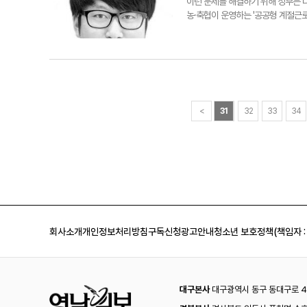
이런 문제를 해결하기 위해 정부는 다
농·축협이 운영하는 '공공형 계절근로
국 자치단체에 비상이 걸렸다. 일부
정부가 계절근로자 송출을 잠정 중단
히 있지 않았다. 실무단을 꾸려 필리
계절근로자 유치에 성공했다.최근 이 
로자를 연결해주고 지원해줘 큰 힘이 
그치지 않고 계절근로자들이 좋은 환
니터링한 데다 필리핀 결혼이주여성들
<
31
32
33
34
하고 있다.또 계절근로자 도입 시 발
계절근로자들에게 본국 귀국 시 항공
정한 숙소와 음식을 제공하고, 각종
정당한 급여를 제공해 계절근로자들이
의 농장주를 보호하기 위한 대책도 
추진될 예정이다. 하지만 지난해 이
나면서 예산 지원에 인색하다고 한다
손병현기자〈경북부〉손병현기자 (경북
회사소개
개인정보처리방침
구독신청
광고안내
청소년 보호정책(책임자 :
대구본사
대구광역시 동구 동대구로 44