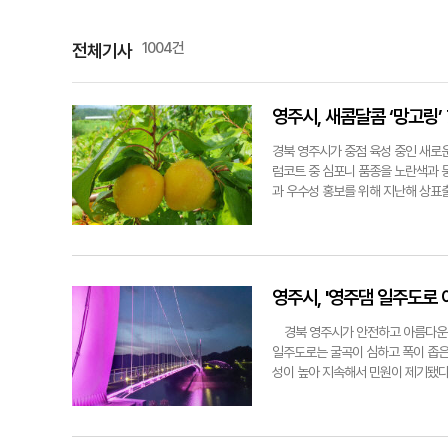
1004건
전체기사
영주시, 새콤달콤 ‘망고링’
경북 영주시가 중점 육성 중인 새로운
럼코트 중 심포니 품종을 노란색과 
과 우수성 홍보를 위해 지난해 상표
장 디자인은 '오늘은 새콤 내일은 
링은 영주 지역만의 우수한 재배기술로
후엔 살구의 달콤한 맛을 즐길 수 
부해 피부미용과 변비 등에 효능이 좋
수확을 앞두고 있다.시와 영주시플럼
영주시, '영주댐 일주도로 
와 수도권 판촉 행사를 진행할 계획
기술 지원과 함께 다양한 유통망을 
경북 영주시가 안전하고 아름다운 
다이어트에 좋은 새콤달콤한 망고링
일주도로는 굴곡이 심하고 폭이 좁은
why@yeongnam.com영주 망고
성이 높아 지속해서 민원이 제기됐다
등을 설치한 데 이어 '댐 주변 종합
광인프라 구축, 야간통행환경 개선을
용역'을 착수했다. 시는 이번 사업