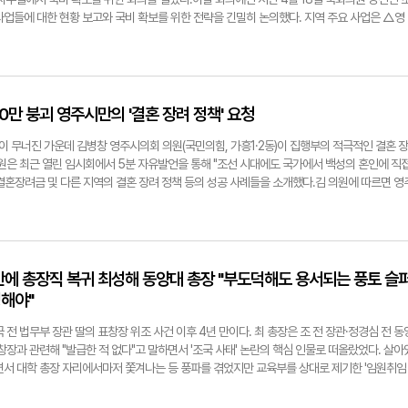
산중학교 행정실장 황영애 △사동중학교 행정실장 김윤연 △장산중학교 행정실장 장태원 
사업들에 대한 현황 보고와 국비 확보를 위한 전략을 긴밀히 논의했다. 지역 주요 사업은 △영
북도교육청문화원 총무부장 이현숙경북교육청 전경. 영남일보DB
영주 지역활력타운 조성 △교육발전특구 지정 △종합장사시설 건립 △점촌~영주(경북선) 
용 시설 설치사업 등이다.또 이들은 △풍기읍 도시재생사업 △취약지역 생활여건 개조사업 
을 위한 방향도 모색했다.이 자리에서 박 시장은 "정부 각 부처의 내년 국가 예산안이 기재부
 미반영됐거나 과소 반영된 주요 사업들은 임 의원과 협력해 국가 예산에 최대한 담아내도록 
민의 안전과 직결되는 사업인 △서천 수질 개선을 위한 비점오염저감시설 설치사업 △영주시 
0만 붕괴 영주시만의 '결혼 장려 정책' 요청
△가흥 자연재해위험개선지구 정비사업 △상망 자연재해위험개선지구 정비사업 등은 반드시
임 의원의 적극적인 협조를 요청했다.이에 임 의원은 "영주 발전을 위한 국비 확보에 국회의
선이 무너진 가운데 김병창 영주시의회 의원(국민의힘, 가흥1·2동)이 집행부의 적극적인 결혼 장
"영주시와 적극적인 공조를 통해 국비 확보와 현안 사업 해결에 최선을 다하겠다"고 밝혔다.한
의원은 최근 열린 임시회에서 5분 자유발언을 통해 "조선 시대에도 국가에서 백성의 혼인에 직
되는 9월 3일까지 기재부 등 중앙부처를 상대로 꾸준한 국비 확보 활동을 펼쳐나간다는 방침
결혼장려금 및 다른 지역의 결혼 장려 정책 등의 성공 사례들을 소개했다.김 의원에 따르면 영
.com임종득 국회의원이 박남서 영주시장과 함께 적극적 공조를 통한 국비 확보 포부를 밝히고
초등학교가 전국적으로 157곳이나 되고 지난해 합계출산율은 0.72명으로 역대 최저치를 기록
0만 명이 붕괴했다.김 의원은 "인구감소에 대응해 영주시도 다양한 인구정책을 시행하고 있지만,
혼 장려에 관한 정책은 '신혼부부 임차보증금 이자 지원사업' 밖에 없다"고 지적했다.이어
건에서 10년 뒤 2022년엔 297건으로 38%가 감소했다"며 "자연적 인구증가를 위해서는 출산
있는 결혼이 감소하고 있는 현실을 직시해야 한다"고 강조했다.김 의원은 '결혼하지 않는 주된
년 만에 총장직 복귀 최성해 동양대 총장 "부도덕해도 용서되는 풍토 슬
계청 자료를 소개하면서 "최근 인구증가 정책의 하나로 결혼장려금을 지급하는 지자체가 늘어
해야"
원금 지급을 검토해 신혼부부의 경제적 부담을 덜어줘야 한다"고 주장했다.그러면서 "전남 
천만 원을, 대전시는 500만 원의 결혼장려금을 지급하고 있고 인근 봉화군도 결혼예식장려금
 전 법무부 장관 딸의 표창장 위조 사건 이후 4년 만이다. 최 총장은 조 전 장관·정경심 전 동
으로 약 35개 지자체가 결혼장려금과 축하금을 지급하고 있다"고 덧붙였다.특히 김 의원은 "주
창장과 관련해 "발급한 적 없다"고 말하면서 '조국 사태' 논란의 핵심 인물로 떠올랐었다. 살아
을 포기하는 사람들이 많고 공통적인 이야기 중 하나가 '이성과 만남의 기회가 부족하다'는
면서 대학 총장 자리에서마저 쫓겨나는 등 풍파를 겪었지만 교육부를 상대로 제기한 '임원취임
' △대구 달서구의 '고고미팅'과 '너랑 나랑 3삼5오 데이트' △안동시의 '커플예감 힐링피크닉
 대법원까지 이어진 길고 긴 재판 끝에 최종 승소했다. 뻔뻔한 거짓말의 정치 보면서도덕·상식
업의 성과를 언급했다.끝으로 김 의원은 "지자체에서 검증된 사람들이 참가해 안전하고 자연스
 매진한 이유대학, 지방소멸 막는 최후 보루'지역인재 할당제' 강력 시행을특성화 통해 영주캠