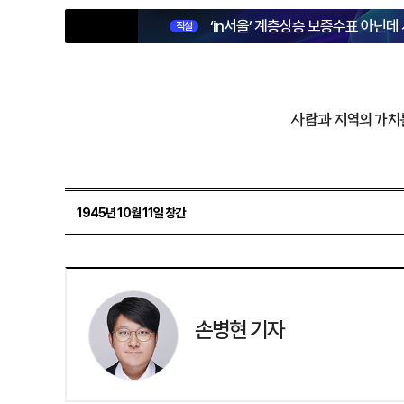
‘in서울’ 계층상승 보증수표 아닌데
직설
사람과 지역의 가치
1945년 10월 11일 창간
손병현 기자