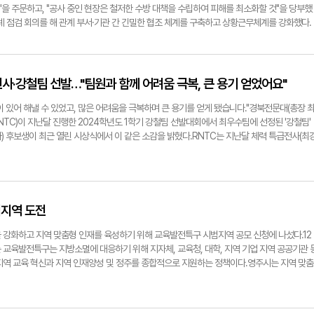
. 이것이 결국은 지역사회 산업 발전에 이바지하게 되는 것이다. 또 지자체와 대학 교육 혁신
방인구 소멸이라는 예측된 미래에서 지역사회와 동반자적 관계를 유지하고 지역사회를 선도하
을 주문하고, "공사 중인 현장은 철저한 수방 대책을 수립하여 피해를 최소화할 것"을 당부했
 준비에 박차를 가하고 있다."▶영주에 지역소멸 위기감이 높아지고 있다. 동양대의 역할에 대
습자의 평생학습 주도로 지역혁신의 원동력이 되고 사회적 요구가 높은 직업인 양성을 위한 교
차례 점검 회의를 해 관계 부서·기관 간 긴밀한 협조 체계를 구축하고 상황근무체계를 강화했다.
지역소멸은 지역경제와 일자리 기반을 위축시키고 정주기반을 와해시킨다. 결국, 삶의 질도 저
 변화로 전국을 넘어 세계 속에서 지역사회와 함께 성장하는 대학이 될 것"이라고 밝혔다.반면 
우려 지역 확대 지정·관리, 1마을 1대피소 및 마을순찰대 운영 등을 통해 위험한 상황이 발
마지막 보루이다. 대학이 있음으로써 지역으로의 인구 유입이 가능하다. 또 지역경제를 활성화
와 함께 주소 이전 사업을 추진했지만, 올해 30여 명을 유치하는 데 그쳤다. 내년 학기부터
기준을 4단계로 조정해 기상특보 전 '비상준비단계(초기대응)'를 둬 기상 상황 모니터링, 재난
 질을 높일 수 있다. 정부는 교육, 의료, 문화 분야 등에 어떤 형태든 재정지원을 강화해야 한
비롯해 4개 학과를 수도권 지역인 동두천캠퍼스로 이전하기로 하면서 지역 청년 인구 감소와
생명 보호 최우선(K-시티즌 퍼스트) 프로젝트'에 발맞춰 선제적 과잉 주민대피 체계를 구축했다
한 할당제를 강력하게 시행해야 한다. 일자리가 있어야 사람들이 지역을 떠나지 않는다."▶시
지 제공하고 있다.지난 2016년 개교한 동양대 동두천캠퍼스는 전체 신입생 정원 1천100여
경사지(79개소) 등 재난취약시설에 대한 조사 및 점검을 마쳤다. 또 강우 예보 시 해당 지역에
사·강철팀 선발…"팀원과 함께 어려움 극복, 큰 용기 얻었어요"
더십 유형이 바뀌고 있다. "시대가 너무 빨리 변화하고 있다. 대학도 이미 오래전부터 단순한
만, 내년부터는 정원의 60%인 600여 명을 선발하기로 했다. 이는 최근 교육부가 미군 반환 
 시는 경북도와 함께 풍기읍 삼가리, 이산면 두월리에서 대피체계 점검을 위한 주민대피 훈련
 급변하는 환경 속에서 대학을 경영한다는 것은 너무 힘들다. 그래서 많은 분이 대학의 리더
 4개 대학에 대해 특례를 적용하면서 정원 이동이 승인된 것이다.이 때문에 지역에선 청년 인
중호우 및 내풍 내습 대비 관계기관 합동 훈련과 배수펌프장 불시 가동 훈련도 했다.박남서 영주
 있어 해낼 수 있었고, 많은 어려움을 극복하며 큰 용기를 얻게 됐습니다."경북전문대(총장 
 사태를 겪으면서 한 가지 깨달은 것이 있다. 그것은 '진실의 리더십'이다. 미국의 유명 정치학
멸을 걱정하면서 최근 몇 년간 자치단체와 정부 등에서 전폭적인 행정·재정적 지원을 받았던 동
해 재난이 발생 전에 보다 촘촘한 대응 체계를 구축하겠다"며 "지속적인 교육으로 공무원, 이
NTC)이 지난달 진행한 2024학년도 1학기 강철팀 선발대회에서 최우수팀에 선정된 '강철팀'
십은 가장 주목할 만한 것이지만 가장 이해하기 어려운 것'이라고 말했다. 리더십에 대한 정의는 이론
정리하는 절차에 들어간 것 아니냐는 우려의 목소리까지 나오고 있다.10년간 동양대 인근에
한 자연재난 대비로 시민들이 안전하고 편안한 여름을 보낼 수 있도록 최선을 다하겠다"고 밝
과) 후보생이 최근 열린 시상식에서 이 같은 소감을 밝혔다.RNTC는 지난달 체력 특급전사(최
명한 것은 진실한 삶에서만 나올 수 있다. 진실한 삶 속에서 '신뢰'가 나온다. 신뢰할 수 없다
"과거 청년들로 북적이던 캠퍼스가 점차 학생 수가 줄어든 상황에서 이젠 학교가 정원까지 수도권
팀 선발대회에서 최우수팀으로 전재희 팀장을 비롯한 최민기, 서예진, 김다감 학생을 선정했다.
 먼지 안 나는 사람 없다'라고 자꾸 두둔하지 말고 옷 전체가 먼지투성이면 차라리 버리면 된
더욱 가속화될 것"이라며 "지역 상생을 외치던 동양대가 영주를 떠나려고 하는 것 같다"고 긴
전부터 공강 시간과 야간 자율시간을 이용해 예행연습을 한 것으로 전해졌다.최근엔 호국보훈
 말이 있다면."자기 역할에 충실해야 한다. 학생은 배우려고 학교에 왔기 때문에 배우는 데 최
대 총장은 "지방대학의 위기는 오래전 이미 예견됐고, 불가항력 국가적 위기"라며 "앞으로 영
에서 국기 게양식 행사 및 이들에 대한 시상식이 진행됐다.시상식에서 특급전사와 강철팀에
충실하지 않고 남들을 가르치려고 해서도 안 되고 배우지도 않은 것을 써먹으려고 해서도 안 된
을 중심으로 특성화해 나갈 수밖에 없는 상황"이라고 밝히면서 영주캠퍼스 정리 절차에 대한 
강철팀 패치가 수여됐다.매달 첫째 주 월요일 대학 총장 주재로 열리는 국기 게양식은 대학 전
 되는 것이다. 우리 지역의 주민들도 학생을 좀 더 자식처럼 보듬어 주었으면 좋겠다. 정치인들
gnam.com경북전문대에서 '찾아가는 입학 전입창구'가 열리고 있다. 경북전문대 제공
호국의 간성이 될 부사관 후보생들에게 안보 의식 및 나라 사랑하는 마음을 다지기 위해 마련
범지역 도전
 정치가 이 지경이 된 것이다. 마찬가지로 학생들을 '돈'으로만 보지 않았으면 좋겠다. 내 자식
△국기에 경례 △애국가 제창 △순국선열 및 호국영령에 대한 묵념 △체력 특급전사 및 강철
." 글·사진=손병현기자 why@yeongnam.com'조국 사태'의 여파로 쫓기듯 물러났다가 4
제창 △폐식사 순으로 진행됐다.한편, RNTC는 6월 호국보훈의 달을 맞아 국립영천호국원 참
 강화하고 지역 맞춤형 인재를 육성하기 위해 교육발전특구 시범지역 공모 신청에 나섰다.12
 오른 최성해 동양대 총장. 그는 정치가 도덕과 신뢰를 상실한 상황에서 '도덕과 상식'을 갖춘
 초청행사 등 '일상 속 살아있는 보훈, 모두의 보훈'이라는 주제 아래 안보 의식 고양을 위해 힘
 교육발전특구는 지방소멸에 대응하기 위해 지자체, 교육청, 대학, 지역 기업 지역 공공기관 
히 거짓이 성공하는 나라는 미래가 없다면서 한결같은 선택을 할 것이라고 강조했다.
ongnam.com최재혁 경북전문대 총장이 특급전사로 선발된 권효주 후보생에게 특급전사 패치
지역 교육 혁신과 지역 인재양성 및 정주를 종합적으로 지원하는 정책이다.영주시는 지역 맞춤
재 육성을 목표로 교육발전특구 시범지역 2차 공모 신청을 추진하기로 했다. 시는 오는 30일까
획서를 제출할 계획이다. 공모 결과는 오는 7월 말 발표 예정이다.이를 위해 시는 지난 11일
 공모 선정을 위한 추진 경과 점검 회의를 열고 교육발전특구 시범지역 선정 방안과 추진 전