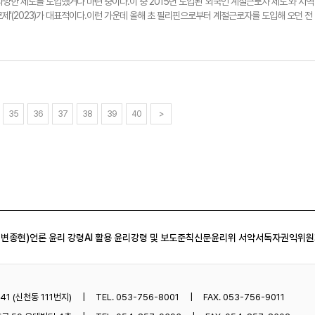
양한 제도를 도입했거나 마련 중이다.이 중 2015년 도입된 '외국인 계절근로자 제도'와 지역
제'(2023)가 대표적이다.이런 가운데 올해 초 필리핀으로부터 계절근로자를 도입해 오던 전
 지자체에서 '불법 브로커'를 통한 필리핀 계절근로자 임금·노동 착취 사례가 불거지면서 필리
하기로 했기 때문이다.이는 경북 영주시도 예외는 아니었다. 하지만 이런 상황에서 시는 가만
핀 현지에 파견, 직접 계절근로자를 선발하는 등 국내외 관련 기관들과 협의를 이어갔고, 결국
같은 성공 사례를 취재하기 위해 현장을 찾았다. 현장에서 만난 농가 주는 "지자체가 직접 근
된다"고 했고, 계절근로자들은 "일을 할 수 있어 기쁘다"며 하나같이 만족해했다.시는 여기에
경에서 일할 수 있도록 주거환경에 신경을 썼을 뿐만 아니라 근로 조건 준수 여부 등을 상시 
을 언어소통 도우미로 지정 배치해 고용 농가와 계절근로자 간 소통 문제 해결을 적극 지원
35
36
37
38
39
40
>
생할 수 있는 '무단이탈'에 대해서도 대책을 마련했다. 시는 무단이탈자가 발생하지 않은 지역
료 전액을 지원하기로 했다.이젠 농가와 계절근로자 당사자들의 역할만 남았다. 농가에선 적
 의무 보험에 가입하는 등 근로자의 근로환경과 안전을 보장해야 한다. 특히 이들이 일한 만큼
 불이익당하는 사례가 발생하지 않기 위한 대책이 마련돼야 한다. 반면, 고령화가 심한 농가
마련돼야 한다. 이런 가운데 지난해 처음 도입된 '공공형 계절근로제'가 조만간 영주 지역에서
 제도를 처음 도입한 경북 지역 대부분이 이 사업에 대한 자치단체의 이해도가 낮은 것으로 나
. 이 제도의 직접적인 수요자는 지역 농민인 만큼 대대적인 지원과 책임이 있어야 할 것이다.
부)
 변종현)
언론 윤리 강령
AI 활용 윤리강령 및 보도준칙
신문윤리위 서약서
독자권익위원
1 (신천동 111번지)
TEL. 053-756-8001
FAX. 053-756-9011