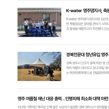
러운 만남의 기회를 제공함으로써 결
퍼스 유지▶총장 복귀를 축하드린다.
고 잘한 일'이 될 수 있도록 적극적
면 당연한 결과다. 다만 우리 정치 
K-water 영주댐지사, 
만 명 선이 무너진 가운데 지난달 말
는 생각이 들 때가 많다. 정치가 '도
1975년 17만 3천여 명으로 정점을
식'을 갖춘 교육을 해야겠다는 생각이
K-water 영주댐지사(지사장 김선
의회 제공
다. 경제적으로도 어려웠다. 개인적 
번 특별점검은 장마철 큰비가 시작되
'팬덤 정치'라 아무리 거짓말을 하고
조 발생을 예방하고자 추진됐다.오는
됐겠나. 정치인들, 특히 좌파 정치인
축분퇴비 관리 실태를 집중적으로 점
사고를 할 수 있겠는가. 정치가 바로 
록 안내할 방침이다.앞서 영주댐지사
인 역할을 했는데. "당시 정경심 교
청, 영주시와 함께 주민들에게 임시
을 보니 금방 가짜인 것을 알았다. 
성된 댐 상류 유역 감시 인력 '환경
았다. 대권을 꿈꾸는 사람이 저렇게 
원사업의 지속 시행과 환경부에서 지
경북전문대 청년유입 영주 '
것을 그대로 용인했다면 정말 사회적
등)에 대한 설치 및 운영 현황도 
나는 대학에 어떤 위기가 오더라도 
본격적인 녹조 대응 체계로 돌입할 것
경북 영주시 인구가 올해 10만 명 
을 했나."사퇴 후 경제적으로 많이 
와 함께 주민들에게 임시 비가림막을
학의 역할이 대두되고 있다.14일 영
우리 제도에 문제가 있다는 생각이 들
는 9만9천816명으로 전달(9만9천9
많았다. 정치제도를 바로 세워야 한다
에 최저치다.하지만 다음 달인 3월엔
다."▶현재 동양대 영주캠퍼스 학생 
966명)보다 106명이 늘어난 것이
에선 불가항력이고 국가적 위기다. 
대는 지난해 인구증가시책의 일환으로 
어나지 않는다. 우리는 간호, 철도,
엔 219명의 학생을 신규로 전입시키
지역 대학들이 글로컬 대학 공모 사업
경북전문대는 영주시와 함께 '지역대
영주 여름철 재난 대응 총력…인명피해 최소화 대책 마련
벽을 허무는 작업이다. 지역과 산업
포기하려는 학생들에게 학업을 지속할
이보다 앞서 현재 수행 중인 대학혁신
할 수 있는 풋살장 등을 조성할 예
지난해 기록적인 폭우로 인해 많은 사상자가 발생한 경북 영주시가 장마철을 앞