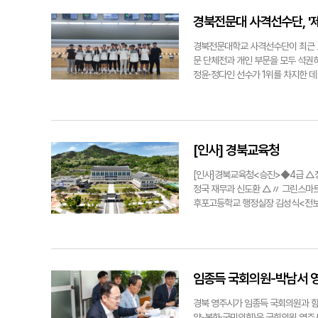
의 특색있는 이미지를 조성하는 데 
조명을 설치하는 사업화 방안 및 관련
경북전문대 사격선수단, '제
업을 본격적으로 추진하겠다"고 밝혔다
관. 평은 지난해 영주시가 주민참여
경북전문대학교 사격선수단이 최근 
문 단체전과 개인 부문을 모두 석권
정윤·정다인 선수가 1위를 차지한 데 
차지해 개인전을 석권했다.여자대학부
1, 2, 3위를 석권하는 기염을 토
전한 맹재민·김성진·박찬영·황재호 선
상했다.경북전문대 관계자는 "소총 
받고 있다"며 "앞으로 대학운동부 평
[인사] 경북교육청
다.한편, 선수단은 23~27일 열리
할 예정이다.손병현기자 why@ye
[인사]경북교육청<승진>◆4급 △
단.
정국 재무과 신도환 △〃 그린스마
후포고등학교 행정실장 김성식<전보
박순관 △〃 행정과장 장중찬 △
안전과 이명숙 △행정국 행정과 김
기반과장 이연해 △안동도서관 총무
〃 평생교육건강과장 장보상 △김
원과장 조경제 △영덕교육지원청 
임종득 국회의원-박남서 영
김경호 △경북과학고등학교 행정실
자고등학교 행정실장 권상욱 △경
경북 영주시가 임종득 국회의원과 함
실장 권용진 △경북체육고등학교 행
양-봉화·국민의힘)은 국회의원 영주