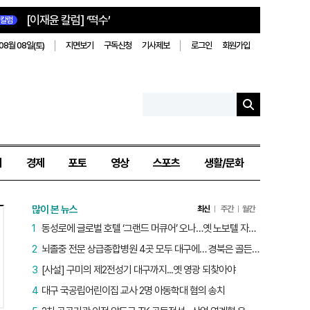
[이재윤 칼럼] ‘떡수’
칼럼
08월 08일(토)
지면보기
구독신청
기사제보
로그인
회원가입
치
경제
포토
영상
스포츠
생활/문화
많이 본 뉴스
최신
주간
월간
1
동성로에 글로벌 호텔 ‘그랜드 머큐어’ 오나…옛 노보텔 자리 사무실 개설
2
뇌졸중 전문 상급종합병원 4곳 모두 대구에… 경북은 골든타임 사각지대
3
[사설] 구미의 제2전성기 대구까지...옛 영광 되찾아야
4
대구 국공립어린이집 교사 2명 아동학대 혐의 송치