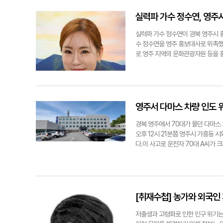
략을 논의했다. 시는 전 부서와 협
교육발전특구 시범지역 지정 전략 수
실력파 가수 정수연, 영주
전 등을 통해 시민들의 의견을 수렴해
최적의 교육 모델을 만들어 시범지역
실력파 가수 정수연이 경북 영주시 
육 관련 규제 특례를 지원받을 수 
수 정수연을 영주 홍보대사로 위촉했
자 why@yeongnam.com영주
로 영주 지역의 문화관광자원 등을 홍
행하고 있다.
영주서 다마스 차량 인도 
경북 영주에서 70대가 몰던 다마스 
오후 12시 21분쯤 영주시 가흥동
다.이 사고로 운전자 70대 A씨가 크
는 상처를 입고 인근 병원에서 치료
으로 A씨가 서울에서 버스를 타고 온
보고 차량 블랙박스와 인근 CCTV 
찰서 전경.
[취재수첩] 농가와 외국
저출생과 고령화로 인한 인구 위기는