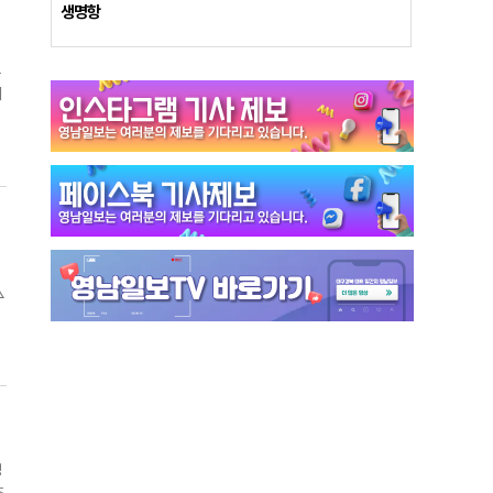
관
생명항
최
전
출
목
혔
입
수
△
육
털
장
정
영
초