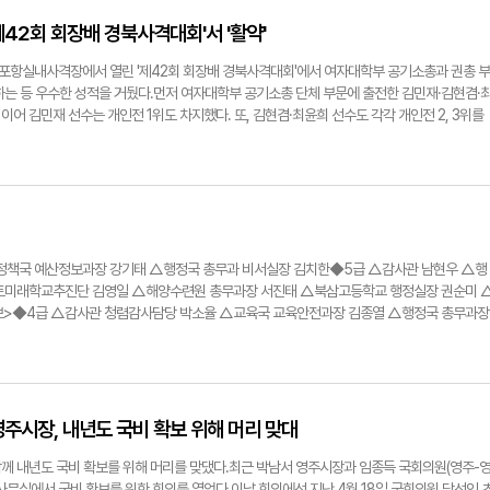
이바지할 것으로 기대한다. 황규원 건설과장은 "이번 용역을 통해 일주도로에 가로등과 경
 법령을 검토하고 있다"며 "앞으로 최종결과물을 토대로 경관 구역 및 디자인 등을 확정해 사
42회 회장배 경북사격대회'서 '활약'
. 손병현기자 why@yeongnam.com영주-2-1 (참고사진) 영주댐 용두교-용미교 야간경
예산 2억5천400만 원으로 평은면에 설치한 가로등.
포항실내사격장에서 열린 '제42회 회장배 경북사격대회'에서 여자대학부 공기소총과 권총 부
하는 등 우수한 성적을 거뒀다.먼저 여자대학부 공기소총 단체 부문에 출전한 김민재·김현겸·
이어 김민재 선수는 개인전 1위도 차지했다. 또, 김현겸·최윤희 선수도 각각 개인전 2, 3위를
 공기권총 부문에 출전한 백주영·이혜빈·김민교 선수도 단체전 1위를 차지한 데 이어 개인
했다.남자대학부 공기 소총 부문에 출전한 이준혁·김주환·김현준·강민재 선수와 공기권총 부문에 
수는 각 부문 단체전에서 2위를 차지했다. 또 맹재민 선수는 공기권총 부문 개인전 3위를 수
부문에서 우수한 성과를 보이면서 전국에 있는 고등학교 사격 지도자와 학생선수들로부터 주
가 및 지원 사업 교부금을 투입해 안정적인 훈련을 할 수 있도록 지원을 아끼지 않겠다"고 밝
는 '제6회 창원시장배 전국사격대회'에 참가하고, 7월 1일부터 8월 30일까지는 하계훈련에 돌
ongnam.com최근 포항에서 열린 경북사격대회에서 우수한 성적을 거둔 경북전문대 사격선
정책국 예산정보과장 강기태 △행정국 총무과 비서실장 김치한◆5급 △감사관 남현우 △행
트미래학교추진단 김영일 △해양수련원 총무과장 서진태 △북삼고등학교 행정실장 권순미 
>◆4급 △감사관 청렴감사담당 박소율 △교육국 교육안전과장 김종열 △행정국 총무과장
구미도서관장 박귀훈 △안동도서관장 박용조 △영주선비도서관장 박동필◆5급 △교육국 교
희점 △〃 재무과 서윤형 △정보센터 총무과장 박상효 △〃 미래정보과장 배후남 △〃 디지
과장 이재원 △영주선비도서관 총무과장 김동환 △포항교육지원청 행정지원과장 장현정 △
천교육지원청 행정지원과장 이상민 △구미교육지원청 평생교육건강과장 김종성 △〃 재정지
행정지원과장 서민성 △고령교육지원청 행정지원과장 김정환 △봉화교육지원청 행정지원과
주시장, 내년도 국비 확보 위해 머리 맞대
장 김정숙 △두호고등학교 행정실장 박선희 △포항여자고등학교 행정실장 우유식 △경주여
북외국어고등학교 행정실장 장경숙 △금오고등학교 행정실장 김상천 △금오공업고등학교 행
께 내년도 국비 확보를 위해 머리를 맞댔다.최근 박남서 영주시장과 임종득 국회의원(영주-
정실장 이재성 △경북드론고등학교 행정실장 이미정 △석적고등학교 행정실장 이연희 △경
사무실에서 국비 확보를 위한 회의를 열었다.이날 회의에선 지난 4월 18일 국회의원 당선인 