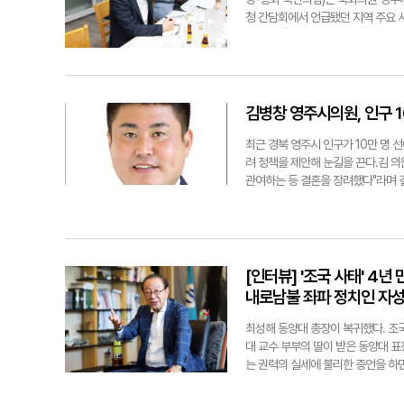
북일고등학교 행정실장 황영섭 △경
청 간담회에서 언급됐던 지역 주요 
성암초등학교 행정실장 이선경 △경
주 첨단베어링국가산업단지 조성 △
철화 사업 △국가산업단지 물 재이
우리동네살리기 사업 등의 공모 선정
제출됐다"며 "앞으로 부처 예산안에
겠다"고 말했다.특히 박 시장은 시
김병창 영주시의원, 인구 1
천하류배수구역 하수도 정비사업 
예산에 반영돼야 한다고 강조하면서 
최근 경북 영주시 인구가 10만 명 
으로서 막중한 책임감을 느낀다"며 
려 정책을 제안해 눈길을 끈다.김 
편 시는 정부 예산안이 국회에 제출
관여하는 등 결혼을 장려했다"라며 
다.손병현기자 why@yeongnam
시는 올해 신입생이 한 명도 없는 
있다.
했다. 또 도내 시부 중 3번째로 1
출생·육아·청년·노인 정책과 달리 결
"2012년 지역의 혼인 거수는 482
이 필수이지만 출산의 전제가 될 수 
[인터뷰] '조국 사태' 4
이유'로 결혼자금 부족을 꼽았던 통
내로남불 좌파 정치인 자성
나고 있는 만큼 영주시도 결혼장려지
순군은 전국에서 가장 큰 금액인 1
최성해 동양대 총장이 복귀했다. 조국
로 100만 원을 지급하는 등 전국적
대 교수 부부의 딸이 받은 동양대 표
위를 보면 결혼하지 않는 사람, 결혼
는 권력의 실세에 불리한 증언을 하
것"이라며 △성남시의 '솔로몬의 선택
승인 취소 처분' 취소 청구 소송에서
등 다른 지자체의 미혼남녀 만남 사
갖춘 대학교육 생각특권 폐지 운동에