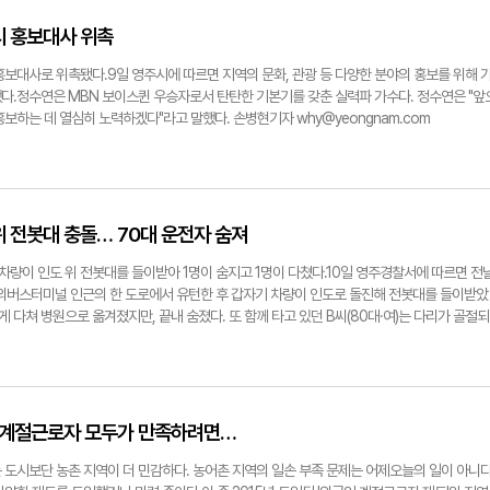
업해 영주시 교육 혁신을 위한 교육발전특구 모델을 구축하고, 14일엔 임종식 경북교육감을 만
립 등을 위한 업무 협약식도 가질 예정이다.박남서 영주시장은 "교육발전특구 아이디어 공모
시 홍보대사 위촉
 공모를 준비해 왔다"며 "영주교육지원청, 학교 및 기업체와의 지역 협력체 구성 협약을 통해
에 선정되도록 최선을 다하겠다"고 말했다.한편 시범지역으로 선정되면 국비지원과 다양한 
홍보대사로 위촉됐다.9일 영주시에 따르면 지역의 문화, 관광 등 다양한 분야의 홍보를 위해 
있으며 시범운영 기간인 3년이 지나면 정식 특구로 지정받을 수 있는 자격이 부여된다. 손병현
다.정수연은 MBN 보이스퀸 우승자로서 탄탄한 기본기를 갖춘 실력파 가수다. 정수연은 "앞
시가 지난 11일 시청에서 교육발전특구 시범지역 지정 공모 선정을 위한 추진경과 점검회의를 진
보하는 데 열심히 노력하겠다"라고 말했다. 손병현기자 why@yeongnam.com
위 전봇대 충돌… 70대 운전자 숨져
차량이 인도 위 전봇대를 들이받아 1명이 숨지고 1명이 다쳤다.10일 영주경찰서에 따르면 전
 시외버스터미널 인근의 한 도로에서 유턴한 후 갑자기 차량이 인도로 돌진해 전봇대를 들이받았
게 다쳐 병원으로 옮겨졌지만, 끝내 숨졌다. 또 함께 타고 있던 B씨(80대·여)는 다리가 골절되
 중이다. 다행히 생명에는 지장이 없는 것으로 전해졌다.이들은 봉화군의 한마을에 사는 이웃 
 B씨를 데리러 왔다가 이 같은 사고가 난 것으로 알려졌다.경찰은 운전 미숙으로 인한 사고로
영상을 토대로 정확한 사고 경위를 조사하고 있다.손병현기자 why@yeongnam.com영주경
인 계절근로자 모두가 만족하려면…
 도시보단 농촌 지역이 더 민감하다. 농어촌 지역의 일손 부족 문제는 어제오늘의 일이 아니다