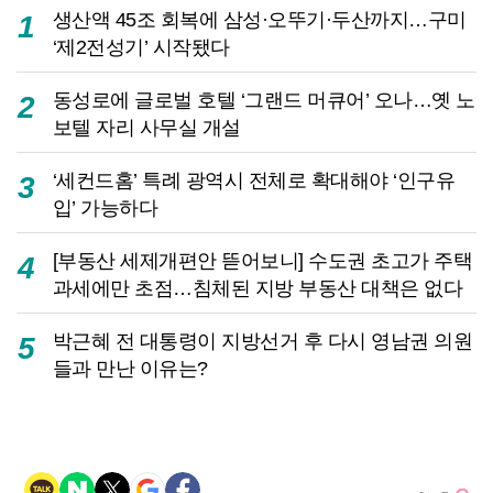
생산액 45조 회복에 삼성·오뚜기·두산까지…구미
1
‘제2전성기’ 시작됐다
동성로에 글로벌 호텔 ‘그랜드 머큐어’ 오나…옛 노
2
보텔 자리 사무실 개설
‘세컨드홈’ 특례 광역시 전체로 확대해야 ‘인구유
3
입’ 가능하다
[부동산 세제개편안 뜯어보니] 수도권 초고가 주택
4
과세에만 초점…침체된 지방 부동산 대책은 없다
박근혜 전 대통령이 지방선거 후 다시 영남권 의원
5
들과 만난 이유는?