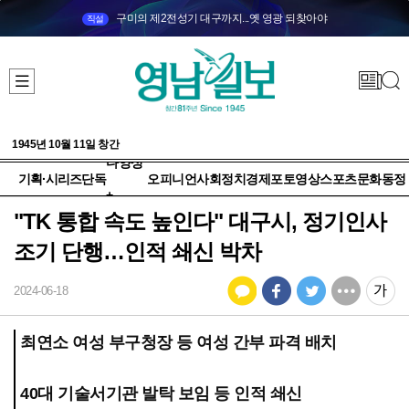
구미의 제2전성기 대구까지...옛 영광 되찾아야
직설
1945년 10월 11일 창간
다양성
기획·시리즈
단독
오피니언
사회
정치
경제
포토
영상
스포츠
문화
동정
+
"TK 통합 속도 높인다" 대구시, 정기인사
조기 단행…인적 쇄신 박차
2024-06-18
최연소 여성 부구청장 등 여성 간부 파격 배치
40대 기술서기관 발탁 보임 등 인적 쇄신