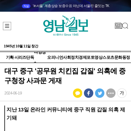
‘in서울’ 계층상승 보증수표 아닌데 서울行 줄잇는 TK
직설
1945년 10월 11일 창간
다양성
기획·시리즈
단독
오피니언
사회
정치
경제
포토
영상
스포츠
문화
동정
+
대구 중구 '공무원 치킨집 갑질' 의혹에 중
구청장 사과문 게재
2024-06-19
지난 13일 온라인 커뮤니티에 중구 직원 갑질 의혹 제
기돼