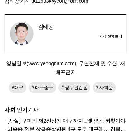
김태강기자 tk11633@yeongnam.com
김태강
기사 전체보기
영남일보(www.yeongnam.com), 무단전재 및 수집, 재
배포금지
#대구
# 대구중구
# 공무원갑질
# 사과문
사회 인기기사
[사설] 구미의 제2전성기 대구까지...옛 영광 되찾아야
뇌졸중 전문 상급종합병원 4곳 모두 대구에… 경북은 골든타임 사각지대