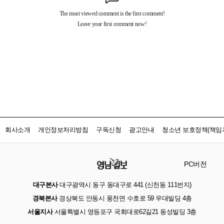
회사소개
개인정보처리방침
구독신청
광고안내
청소년 보호정책(책임자
PC버전
대구본사
대구광역시 동구 동대구로 441 (신천동 111번지)
경북본사
경상북도 안동시 풍천면 수호로 59 우대빌딩 4층
서울지사
서울특별시 영등포구 국회대로62길21 동성빌딩 3층