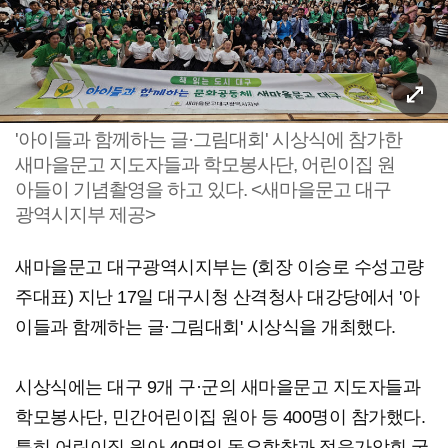
'아이들과 함께하는 글·그림대회' 시상식에 참가한
새마을문고 지도자들과 학모봉사단, 어린이집 원
아들이 기념촬영을 하고 있다. <새마을문고 대구
광역시지부 제공>
새마을문고 대구광역시지부는 (회장 이승로 수성고량
주대표) 지난 17일 대구시청 산격청사 대강당에서 '아
이들과 함께하는 글·그림대회' 시상식을 개최했다.
시상식에는 대구 9개 구·군의 새마을문고 지도자들과
학모봉사단, 민간어린이집 원아 등 400명이 참가했다.
특히 어린이집 원아 40명의 동요합창과 정음가악회 국