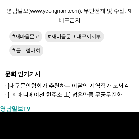
영남일보(www.yeongnam.com), 무단전재 및 수집, 재
배포금지
#새마을문고
# 새마을문고 대구시지부
# 글그림대회
문화 인기기사
[대구문인협회가 추천하는 이달의 지역작가 도서 4권]
[TK 애니메이션 현주소 上] 넓은만큼 무궁무진한 이야기…경북은 ‘스토리 IP’의 원천
영남일보TV