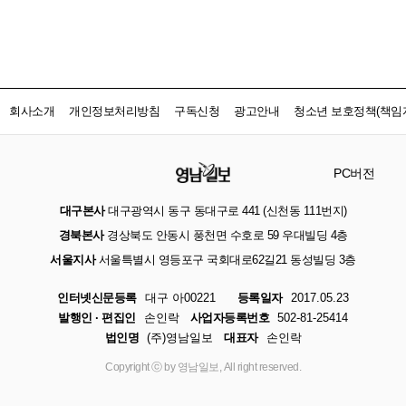
회사소개
개인정보처리방침
구독신청
광고안내
청소년 보호정책(책임자
PC버전
대구본사
대구광역시 동구 동대구로 441 (신천동 111번지)
경북본사
경상북도 안동시 풍천면 수호로 59 우대빌딩 4층
서울지사
서울특별시 영등포구 국회대로62길21 동성빌딩 3층
인터넷신문등록
대구 아00221
등록일자
2017.05.23
발행인 · 편집인
손인락
사업자등록번호
502-81-25414
법인명
(주)영남일보
대표자
손인락
Copyright ⓒ by 영남일보, All right reserved.