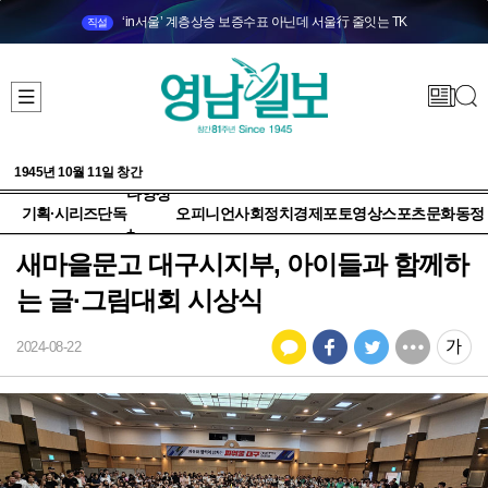
‘in서울’ 계층상승 보증수표 아닌데 서울行 줄잇는 TK
직설
1945년 10월 11일 창간
다양성
기획·시리즈
단독
오피니언
사회
정치
경제
포토
영상
스포츠
문화
동정
+
새마을문고 대구시지부, 아이들과 함께하
는 글·그림대회 시상식
2024-08-22