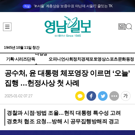
‘in서울’ 계층상승 보증수표 아닌데 서울行 줄잇는 TK
직설
1945년 10월 11일 창간
다양성
기획·시리즈
단독
오피니언
사회
정치
경제
포토
영상
스포츠
문화
동정
+
공수처, 윤 대통령 체포영장 이르면 ‘오늘’
집행 …헌정사상 첫 사례
2025-01-02 07:27
경찰과 시점·방법 조율…현직 대통령 특수성 고려
경호처 협조 요청…방해 시 공무집행방해죄 경고