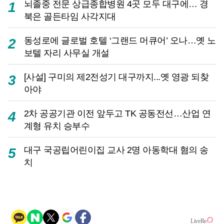
뇌졸중 전문 상급종합병원 4곳 모두 대구에… 경
1
북은 골든타임 사각지대
동성로에 글로벌 호텔 ‘그랜드 머큐어’ 오나…옛 노
2
보텔 자리 사무실 개설
[사설] 구미의 제2전성기 대구까지...옛 영광 되찾
3
아야
2차 공공기관 이전 앞두고 TK 공동전선…산업 연
4
계형 유치 승부수
대구 국공립어린이집 교사 2명 아동학대 혐의 송
5
치