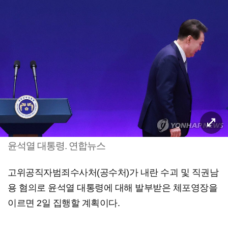
윤석열 대통령. 연합뉴스
고위공직자범죄수사처(공수처)가 내란 수괴 및 직권남
용 혐의로 윤석열 대통령에 대해 발부받은 체포영장을
이르면 2일 집행할 계획이다.