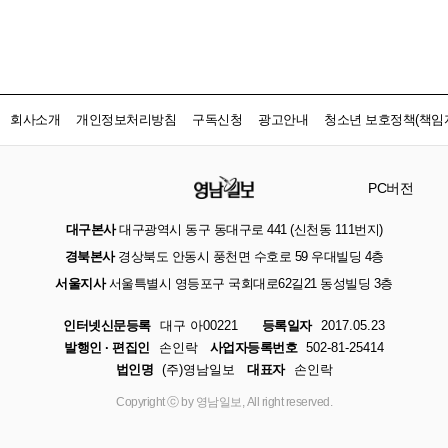
회사소개
개인정보처리방침
구독신청
광고안내
청소년 보호정책(책임자
PC버전
대구본사
대구광역시 동구 동대구로 441 (신천동 111번지)
경북본사
경상북도 안동시 풍천면 수호로 59 우대빌딩 4층
서울지사
서울특별시 영등포구 국회대로62길21 동성빌딩 3층
인터넷신문등록
대구 아00221
등록일자
2017.05.23
발행인 · 편집인
손인락
사업자등록번호
502-81-25414
법인명
(주)영남일보
대표자
손인락
Copyright ⓒ by 영남일보, All right reserved.