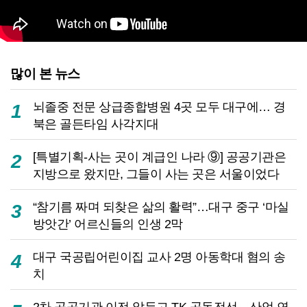
많이 본 뉴스
뇌졸중 전문 상급종합병원 4곳 모두 대구에… 경
1
북은 골든타임 사각지대
[특별기획-사는 곳이 계급인 나라 ⑨] 공공기관은
2
지방으로 왔지만, 그들이 사는 곳은 서울이었다
“참기름 짜며 되찾은 삶의 활력”…대구 중구 ‘마실
3
방앗간’ 어르신들의 인생 2막
대구 국공립어린이집 교사 2명 아동학대 혐의 송
4
치
2차 공공기관 이전 앞두고 TK 공동전선…산업 연