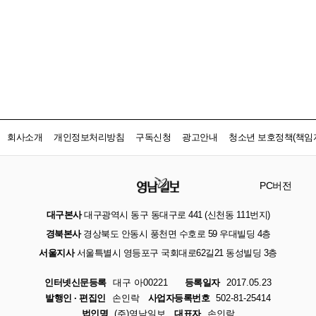
회사소개
개인정보처리방침
구독신청
광고안내
청소년 보호정책(책임자
PC버전
대구본사
대구광역시 동구 동대구로 441 (신천동 111번지)
경북본사
경상북도 안동시 풍천면 수호로 59 우대빌딩 4층
서울지사
서울특별시 영등포구 국회대로62길21 동성빌딩 3층
인터넷신문등록
대구 아00221
등록일자
2017.05.23
발행인 · 편집인
손인락
사업자등록번호
502-81-25414
법인명
(주)영남일보
대표자
손인락