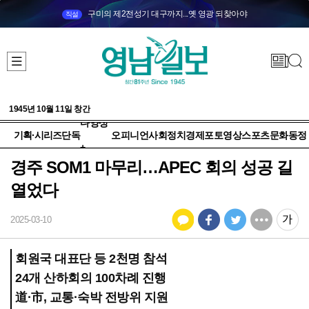
구미의 제2전성기 대구까지...옛 영광 되찾아야
직설
1945년 10월 11일 창간
다양성
기획·시리즈
단독
오피니언
사회
정치
경제
포토
영상
스포츠
문화
동정
+
경주 SOM1 마무리…APEC 회의 성공 길
열었다
2025-03-10
회원국 대표단 등 2천명 참석
24개 산하회의 100차례 진행
道·市, 교통·숙박 전방위 지원