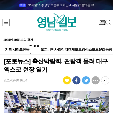
‘in서울’ 계층상승 보증수표 아닌데 서울行 줄잇는 TK
직설
1945년 10월 11일 창간
다양성
기획·시리즈
단독
오피니언
사회
정치
경제
포토
영상
스포츠
문화
동정
+
[포토뉴스] 축산박람회, 관람객 몰려 대구
엑스코 현장 열기
2025-09-10 16:54