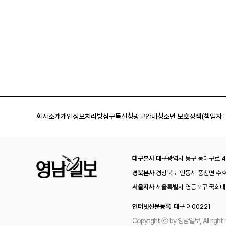
회사소개
개인정보처리방침
구독신청
광고안내
청소년 보호정책(책임자 :
대구본사
대구광역시 동구 동대구로 44
경북본사
경상북도 안동시 풍천면 수호
서울지사
서울특별시 영등포구 국회대로
인터넷신문등록
대구 아00221
Copyright ⓒ by 영남일보, All right 