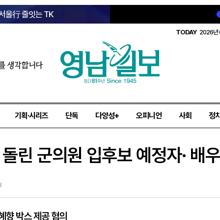
 서울行 줄잇는 TK
TODAY
2026년 
를 생각합니다
기획·시리즈
단독
다양성+
오피니언
사회
정
 돌린 군의원 입후보 예정자· 배
3
혜향 박스 제공 혐의