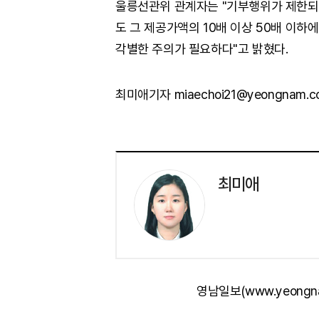
울릉선관위 관계자는 "기부행위가 제한되
도 그 제공가액의 10배 이상 50배 이
각별한 주의가 필요하다"고 밝혔다.
최미애기자 miaechoi21@yeongnam.c
최미애
영남일보(www.yeongn