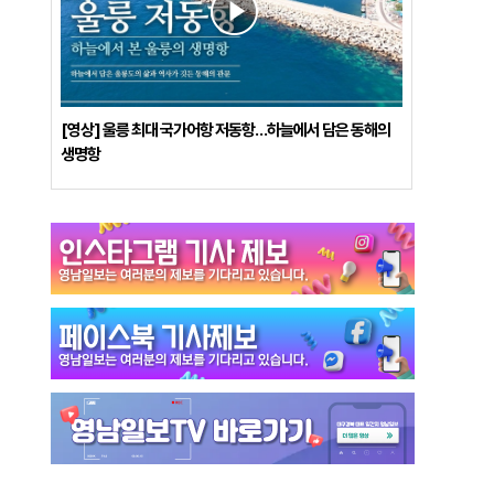
[영상] 울릉 최대 국가어항 저동항…하늘에서 담은 동해의
생명항