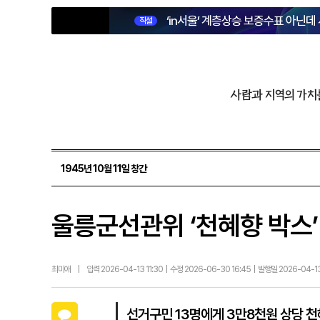
‘in서울’ 계층상승 보증수표 아닌데
직설
사람과 지역의 가치
1945년 10월 11일 창간
울릉군선관위 ‘천혜향 박스’
최미애
|
입력 2026-04-13 11:30 | 수정 2026-06-30 16:45 | 발행일 2026-04-1
카카오톡
선거구민 13명에게 3만8천원 상당 천