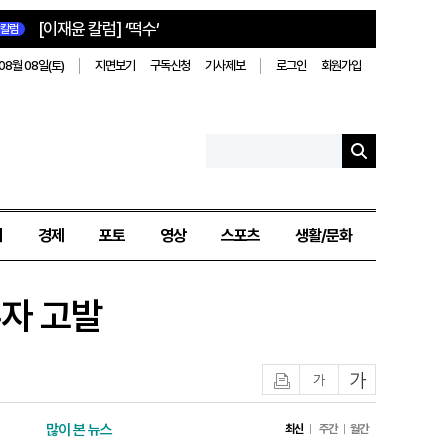
[이재윤 칼럼] ‘떡수’
칼럼
08월 08일(토)
지면보기
구독신청
기사제보
로그인
회원가입
치
경제
포토
영상
스포츠
생활/문화
우자 고발
인쇄
글자작게
글자크게
많이 본 뉴스
최신
주간
월간