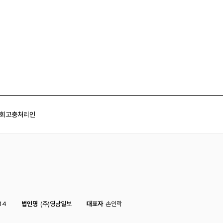
회
고충처리인
14
법인명
(주)영남일보
대표자
손인락