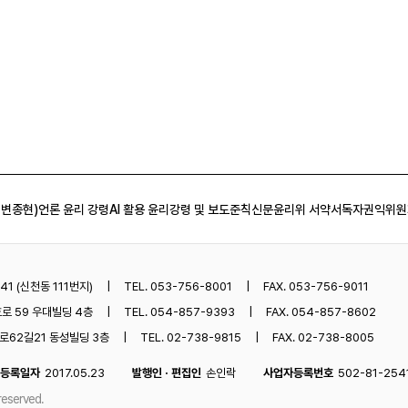
 변종현)
언론 윤리 강령
AI 활용 윤리강령 및 보도준칙
신문윤리위 서약서
독자권익위원
1 (신천동 111번지)
TEL. 053-756-8001
FAX. 053-756-9011
로 59 우대빌딩 4층
TEL. 054-857-9393
FAX. 054-857-8602
62길21 동성빌딩 3층
TEL. 02-738-9815
FAX. 02-738-8005
등록일자
2017.05.23
발행인 · 편집인
손인락
사업자등록번호
502-81-254
reserved.