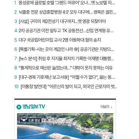
1
동성로에 글로벌 호텔 ‘그랜드 머큐어’ 오나…옛 노보텔 자리 사무실 개설
2
뇌졸중 전문 상급종합병원 4곳 모두 대구에… 경북은 골든타임 사각지대
3
[사설] 구미의 제2전성기 대구까지...옛 영광 되찾아야
4
2차 공공기관 이전 앞두고 TK 공동전선…산업 연계형 유치 승부수
5
대구 국공립어린이집 교사 2명 아동학대 혐의 송치
6
[특별기획-사는 곳이 계급인 나라 ⑨] 공공기관은 지방으로 왔지만, 그들이 사는 곳은 서울이었다
7
[뉴스 분석] 취임 후 지지율 최저치 기록한 이재명 대통령…왜?
8
“통계적으로 예산은 늘었는데…” 대학이 웃지 못하는 이유
9
[대구·경북 기후재난 보고서③] “어쩔 수가 없다”, 끓는 동해…‘절멸 위기’ 경북 수산업
10
[이통장 발언대] “어르신의 발이 되고, 외국인 근로자의 벗이 되고”…박상철 이장의 ‘사람 농사’
영남일보TV
더보기