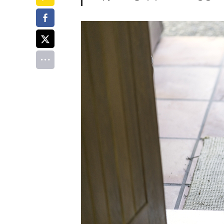
페이스북
트위터
전체