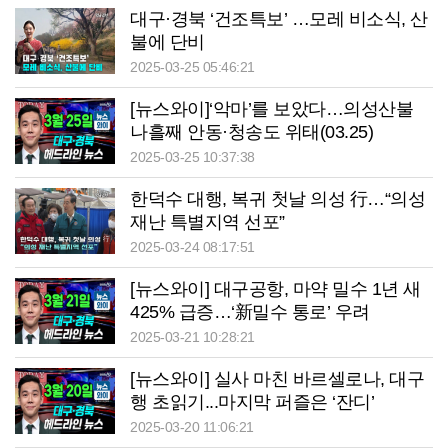
대구·경북 ‘건조특보’ …모레 비소식, 산
불에 단비
2025-03-25 05:46:21
[뉴스와이]‘악마’를 보았다…의성산불
나흘째 안동·청송도 위태(03.25)
2025-03-25 10:37:38
한덕수 대행, 복귀 첫날 의성 行…“의성
재난 특별지역 선포”
2025-03-24 08:17:51
[뉴스와이] 대구공항, 마약 밀수 1년 새
425% 급증…‘新밀수 통로’ 우려
2025-03-21 10:28:21
[뉴스와이] 실사 마친 바르셀로나, 대구
행 초읽기...마지막 퍼즐은 ‘잔디’
2025-03-20 11:06:21