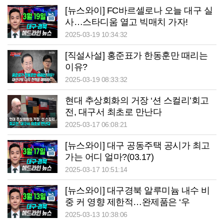
[뉴스와이] FC바르셀로나 오늘 대구 실
사…스타디움 열고 빅매치 가자!
2025-03-19 10:34:32
[직설사설] 홍준표가 한동훈만 때리는
이유?
2025-03-19 08:33:32
현대 추상회화의 거장 ‘션 스컬리’회고
전, 대구서 최초로 만난다
2025-03-17 06:08:21
[뉴스와이] 대구 공동주택 공시가 최고
가는 어디 얼마?(03.17)
2025-03-17 10:51:14
[뉴스와이] 대구경북 알루미늄 내수 비
중 커 영향 제한적…완제품은 ‘우
려’(03.13)
2025-03-13 10:38:06