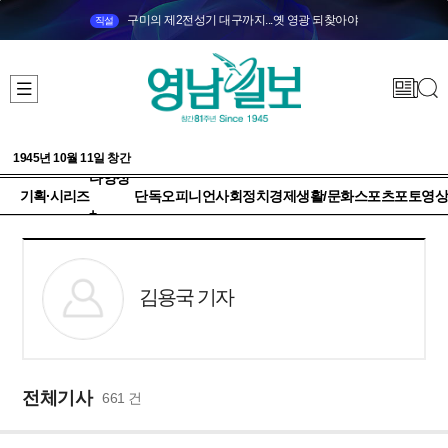
구미의 제2전성기 대구까지...옛 영광 되찾아야
직설
1945년 10월 11일 창간
다양성
기획·시리즈
단독
오피니언
사회
정치
경제
생활/문화
스포츠
포토
영상
+
김용국 기자
전체기사
661 건