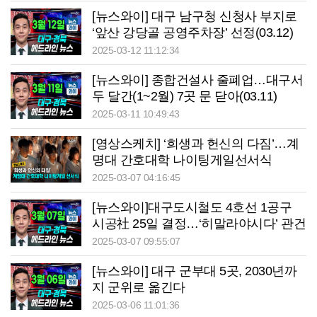
[뉴스와이] 대구 남구청 신청사 부지로
‘앞산 강당골 공영주차장’ 선정(03.12)
2025-03-12 11:12:34
[뉴스와이] 종합건설사 줄폐업…대구서
두 달간(1~2월) 7곳 문 닫아(03.11)
2025-03-11 10:49:43
[영상스케치] ‘희생과 헌신의 다짐’…계
명대 간호대학 나이팅게일선서식
2025-03-07 04:16:45
[뉴스와이]대구도시철도 4호선 1공구
시공社 25일 결정…‘히말라야시다’ 관건
(03.07)
2025-03-07 09:55:07
[뉴스와이] 대구 군부대 5곳, 2030년까
지 군위로 옮긴다
2025-03-06 11:01:36