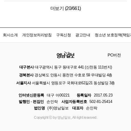
더보기 (
20
/
661
)
회사소개
개인정보처리방침
구독신청
광고안내
청소년 보호정책(책임자
PC버전
대구본사
대구광역시 동구 동대구로 441 (신천동 111번지)
경북본사
경상북도 안동시 풍천면 수호로 59 우대빌딩 4층
서울지사
서울특별시 영등포구 국회대로62길21 동성빌딩 3층
인터넷신문등록
대구 아00221
등록일자
2017.05.23
발행인 · 편집인
손인락
사업자등록번호
502-81-25414
법인명
(주)영남일보
대표자
손인락
Copyright ⓒ by 영남일보, All right reserved.