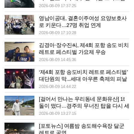
2026-08-09 17:37:25
영남이공대, 결혼이주여성 요양보호사
로 키운다…27명 취업 연계
2026-08-09 17:10:28
김경아·장수진씨, 제4회 포항 송도 비치
레트로 페스티벌 가요제 우승
2026-08-09 14:45:36
‘제4회 포항 송도비치 레트로 페스티벌’
대단원의 막...세대 아우른 축제의 피날
레
2026-08-09 14:44:22
[걸어서 만나는 우리동네 문화유산] 1t
돌이 떴다…경주의 무너진 탑을 다시 세
운 ‘손’
2026-08-09 13:27:15
[포토뉴스] 여름밤 송도해수욕장 달군
레트로 공연