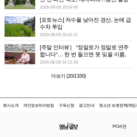
사지 발굴 착수
2026-08-08 18:04:48
[포토뉴스] 저수율 낮아진 경산, 논에 급
수차 투입
2026-08-08 16:42:11
[주말 인터뷰］ “정말로가 정말로 연주
합니다”… 한 번 들으면 못 잊을 이름,
색소폰으로 이웃 웃게 만드는 사나이
2026-08-08 16:15:18
더보기 (
20
/
1330
)
회사소개
개인정보처리방침
구독신청
광고안내
청소년 보호정책(책임자
PC버전