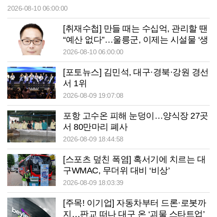
2026-08-10 06:00:00
[취재수첩] 만들 때는 수십억, 관리할 땐
“예산 없다”…울릉군, 이제는 시설물 ‘생
애관리’에 답해야
2026-08-10 06:00:00
[포토뉴스] 김민석, 대구·경북·강원 경선
서 1위
2026-08-09 19:07:08
포항 고수온 피해 눈덩이…양식장 27곳
서 80만마리 폐사
2026-08-09 18:44:58
[스포츠 덮친 폭염] 혹서기에 치르는 대
구WMAC, 무더위 대비 ‘비상’
2026-08-09 18:03:39
[주목! 이기업] 자동차부터 드론·로봇까
지…판교 떠나 대구 온 ‘괴물 스타트업’