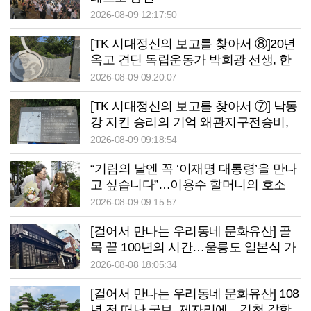
2026-08-09 12:17:50
[TK 시대정신의 보고를 찾아서 ⑧]20년
옥고 견딘 독립운동가 박희광 선생, 한
국전쟁 후 어려운 이웃부터 품었다
2026-08-09 09:20:07
[TK 시대정신의 보고를 찾아서 ⑦] 낙동
강 지킨 승리의 기억 왜관지구전승비,
호국영령 역사는 선명하지만 안내는 아
2026-08-09 09:18:54
쉬워
“기림의 날엔 꼭 ‘이재명 대통령’을 만나
고 싶습니다”…이용수 할머니의 호소
2026-08-09 09:15:57
[걸어서 만나는 우리동네 문화유산] 골
목 끝 100년의 시간…울릉도 일본식 가
옥이 말하는 ‘잊지 말아야 할 역사’
2026-08-08 18:05:34
[걸어서 만나는 우리동네 문화유산] 108
년 전 떠난 국보, 제자리에…김천 갈항