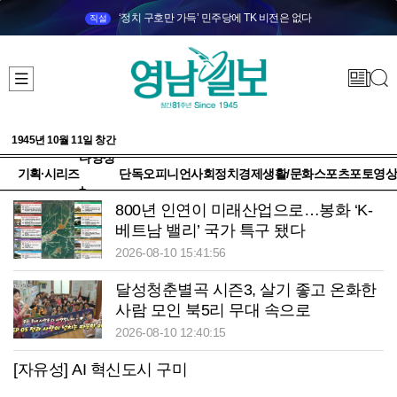
‘정치 구호만 가득’ 민주당에 TK 비전은 없다
직설
1945년 10월 11일 창간
다양성
기획·시리즈
단독
오피니언
사회
정치
경제
생활/문화
스포츠
포토
영상
+
800년 인연이 미래산업으로…봉화 ‘K-
베트남 밸리’ 국가 특구 됐다
2026-08-10 15:41:56
달성청춘별곡 시즌3, 살기 좋고 온화한
사람 모인 북5리 무대 속으로
2026-08-10 12:40:15
[자유성] AI 혁신도시 구미