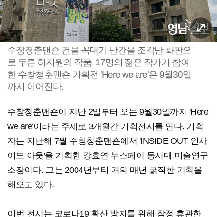
수창청춘맨숀 건물 꼭대기 난간을 조각난 화판으
로 두른 하지원의 작품. 17명의 젊은 작가가 참여
한 수창청춘맨숀 기획전 'Here we are'은 9월30일
까지 이어진다.
수창청춘맨숀이 지난 2일부터 오는 9월30일까지 'Here
we are'이라는 주제로 3개월간 기획전시를 연다. 기획
자는 지난해 7월 수창청춘맨숀에서 'INSIDE OUT 인사
이드 아웃'을 기획한 강효연 누스페어 동시대 미술연구
소장이다. 그는 2004년부터 거의 매년 굵직한 기획을
해오고 있다.
이번 전시는 코로나19 확산 방지를 위해 잠정 휴관한