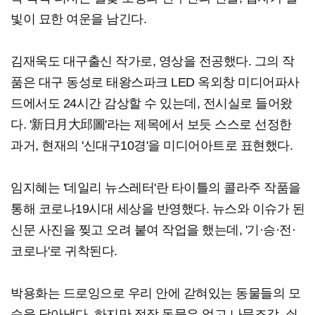
빛이 묘한 여운을 남긴다.
김재욱도 대구출신 작가로, 영상을 전공했다. 그의 작
품은 대구 동성로 태왕스파크 LED 옥외창 미디어파사
드에서도 24시간 감상할 수 있는데, 전시실로 들어왔
다. '新日月大邱圖'라는 제목에서 보듯 스스로 선정한
과거, 현재의 '신대구10경'을 미디어아트로 표현했다.
임지혜는 '데일리 뉴스레터'란 타이틀의 콜라주 작품을
통해 코로나19시대 세상을 반영했다. 뉴스와 이슈가 된
신문 사진을 찢고 오려 붙여 작업을 했는데, '기·승·전·
코로나'로 귀착된다.
박용화는 드로잉으로 우리 안에 갇혀있는 동물들의 모
습을 담아냈다. 하지만 정작 동물은 없고 나뭇조각, 쇠