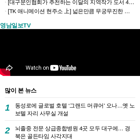
[대구문인협회가 추천하는 이달의 지역작가 도서 4권]
[TK 애니메이션 현주소 上] 넓은만큼 무궁무진한 이야기…경북은 ‘스토리 IP’의 원천
영남일보TV
많이 본 뉴스
동성로에 글로벌 호텔 ‘그랜드 머큐어’ 오나…옛 노
1
보텔 자리 사무실 개설
뇌졸중 전문 상급종합병원 4곳 모두 대구에… 경
2
북은 골든타임 사각지대