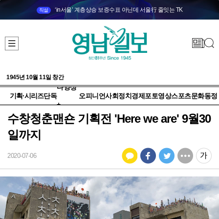
‘in서울’ 계층상승 보증수표 아닌데 서울行 줄잇는 TK
직설
1945년 10월 11일 창간
다양성
기획·시리즈
단독
오피니언
사회
정치
경제
포토
영상
스포츠
문화
동정
+
수창청춘맨숀 기획전 'Here we are' 9월30
일까지
2020-07-06