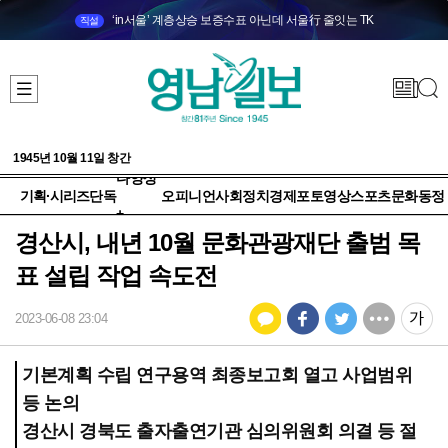
‘in서울’ 계층상승 보증수표 아닌데 서울行 줄잇는 TK
직설
1945년 10월 11일 창간
다양성
기획·시리즈
단독
오피니언
사회
정치
경제
포토
영상
스포츠
문화
동정
+
경산시, 내년 10월 문화관광재단 출범 목
표 설립 작업 속도전
2023-06-08 23:04
기본계획 수립 연구용역 최종보고회 열고 사업범위
등 논의
경산시 경북도 출자출연기관 심의위원회 의결 등 절