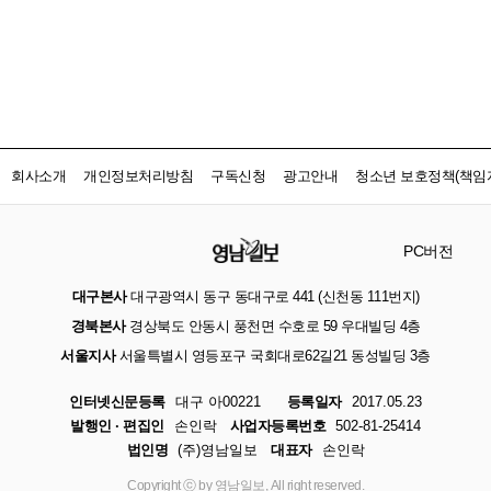
회사소개
개인정보처리방침
구독신청
광고안내
청소년 보호정책(책임자
PC버전
대구본사
대구광역시 동구 동대구로 441 (신천동 111번지)
경북본사
경상북도 안동시 풍천면 수호로 59 우대빌딩 4층
서울지사
서울특별시 영등포구 국회대로62길21 동성빌딩 3층
인터넷신문등록
대구 아00221
등록일자
2017.05.23
발행인 · 편집인
손인락
사업자등록번호
502-81-25414
법인명
(주)영남일보
대표자
손인락
Copyright ⓒ by 영남일보, All right reserved.