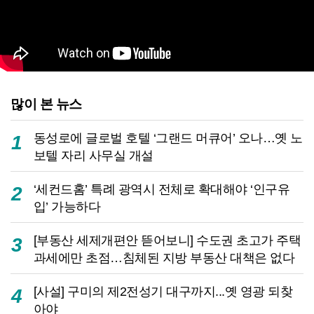
많이 본 뉴스
동성로에 글로벌 호텔 ‘그랜드 머큐어’ 오나…옛 노
1
보텔 자리 사무실 개설
‘세컨드홈’ 특례 광역시 전체로 확대해야 ‘인구유
2
입’ 가능하다
[부동산 세제개편안 뜯어보니] 수도권 초고가 주택
3
과세에만 초점…침체된 지방 부동산 대책은 없다
[사설] 구미의 제2전성기 대구까지...옛 영광 되찾
4
아야