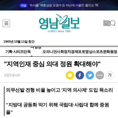
‘in서울’ 계층상승 보증수표 아닌데 서울行 줄잇는 TK
직설
1945년 10월 11일 창간
다양성
기획·시리즈
단독
오피니언
사회
정치
경제
포토
영상
스포츠
문화
동정
+
"지역인재 중심 의대 정원 확대해야"
2023-10-19
의무선발 전형 비율 높이고 '지역 의사제' 도입 목소리
"지방대 공동화 막기 위해 국립대·사립대 함께 증원
을"