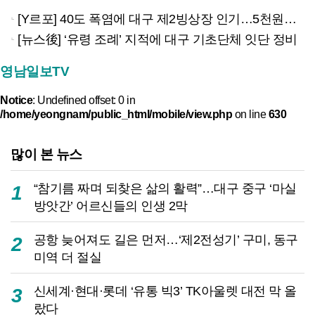
[Y르포] 40도 폭염에 대구 제2빙상장 인기…5천원으로 즐기는 ‘피서’
[뉴스後] ‘유령 조례’ 지적에 대구 기초단체 잇단 정비
영남일보TV
Notice
: Undefined offset: 0 in
/home/yeongnam/public_html/mobile/view.php
on line
630
많이 본 뉴스
“참기름 짜며 되찾은 삶의 활력”…대구 중구 ‘마실
1
방앗간’ 어르신들의 인생 2막
공항 늦어져도 길은 먼저…‘제2전성기’ 구미, 동구
2
미역 더 절실
신세계·현대·롯데 ‘유통 빅3’ TK아울렛 대전 막 올
3
랐다