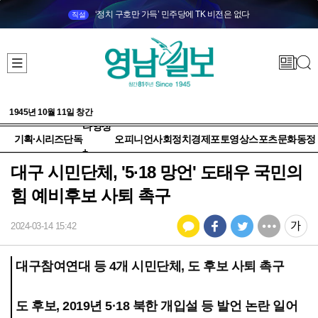
‘정치 구호만 가득’ 민주당에 TK 비전은 없다
직설
1945년 10월 11일 창간
다양성
기획·시리즈
단독
오피니언
사회
정치
경제
포토
영상
스포츠
문화
동정
+
대구 시민단체, '5·18 망언' 도태우 국민의
힘 예비후보 사퇴 촉구
2024-03-14 15:42
대구참여연대 등 4개 시민단체, 도 후보 사퇴 촉구
도 후보, 2019년 5·18 북한 개입설 등 발언 논란 일어