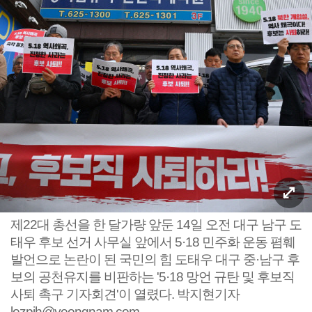
제22대 총선을 한 달가량 앞둔 14일 오전 대구 남구 도
태우 후보 선거 사무실 앞에서 5·18 민주화 운동 폄훼
발언으로 논란이 된 국민의 힘 도태우 대구 중·남구 후
보의 공천유지를 비판하는 '5·18 망언 규탄 및 후보직
사퇴 촉구 기자회견'이 열렸다. 박지현기자
lozpjh@yeongnam.com