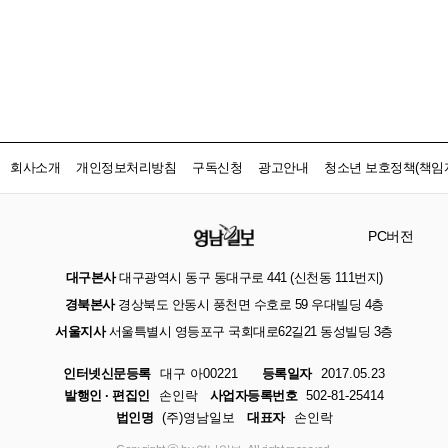
회사소개
개인정보처리방침
구독신청
광고안내
청소년 보호정책(책임자
PC버전
대구본사
대구광역시 동구 동대구로 441 (신천동 111번지)
경북본사
경상북도 안동시 풍천면 수호로 59 우대빌딩 4층
서울지사
서울특별시 영등포구 국회대로62길21 동성빌딩 3층
인터넷신문등록
대구 아00221
등록일자
2017.05.23
발행인 · 편집인
손인락
사업자등록번호
502-81-25414
법인명
(주)영남일보
대표자
손인락