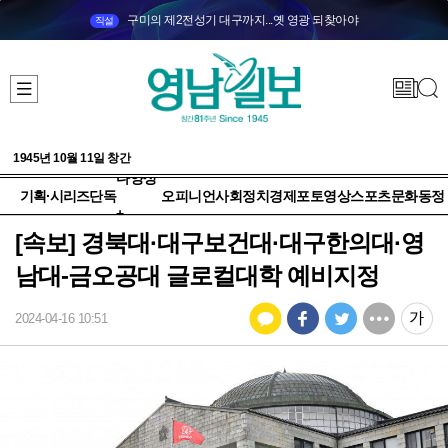
구미의 제2전성기 대구까지...옛 영광 되찾아야
직설
1945년 10월 11일 창간
다양성
기획·시리즈
단독
오피니언
사회
정치
경제
포토
영상
스포츠
문화
동정
+
[속보] 경북대·대구보건대·대구한의대·영
남대-금오공대 글로컬대학 예비지정
2024-04-16 10:51