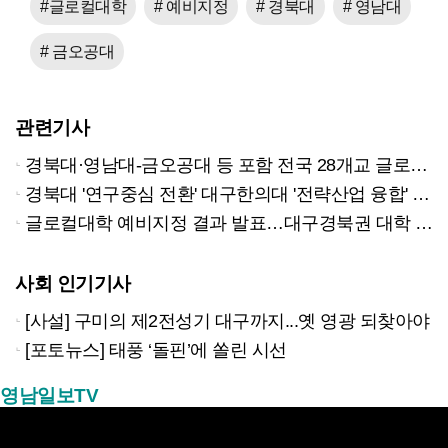
#글로컬대학
# 예비지정
# 경북대
# 영남대
# 금오공대
관련기사
경북대·영남대-금오공대 등 포함 전국 28개교 글로컬대학 신규 예비지정
경북대 '연구중심 전환' 대구한의대 '전략산업 융합' 통했다
글로컬대학 예비지정 결과 발표…대구경북권 대학 희비 엇갈려
사회 인기기사
[사설] 구미의 제2전성기 대구까지...옛 영광 되찾아야
[포토뉴스] 태풍 ‘돌핀’에 쏠린 시선
영남일보TV