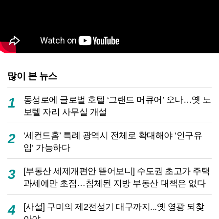
많이 본 뉴스
동성로에 글로벌 호텔 ‘그랜드 머큐어’ 오나…옛 노
1
보텔 자리 사무실 개설
‘세컨드홈’ 특례 광역시 전체로 확대해야 ‘인구유
2
입’ 가능하다
[부동산 세제개편안 뜯어보니] 수도권 초고가 주택
3
과세에만 초점…침체된 지방 부동산 대책은 없다
[사설] 구미의 제2전성기 대구까지...옛 영광 되찾
4
아야