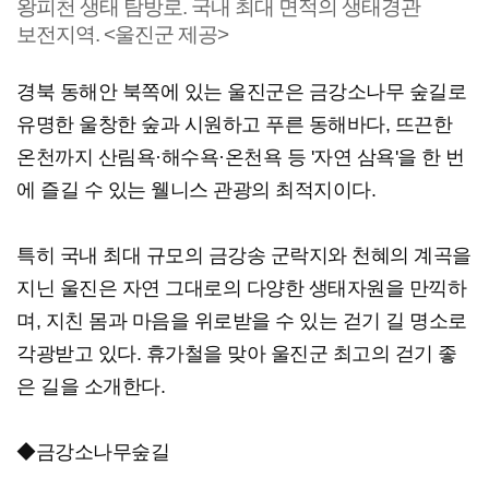
왕피천 생태 탐방로. 국내 최대 면적의 생태경관
보전지역. <울진군 제공>
경북 동해안 북쪽에 있는 울진군은 금강소나무 숲길로
유명한 울창한 숲과 시원하고 푸른 동해바다, 뜨끈한
온천까지 산림욕·해수욕·온천욕 등 '자연 삼욕'을 한 번
에 즐길 수 있는 웰니스 관광의 최적지이다.
특히 국내 최대 규모의 금강송 군락지와 천혜의 계곡을
지닌 울진은 자연 그대로의 다양한 생태자원을 만끽하
며, 지친 몸과 마음을 위로받을 수 있는 걷기 길 명소로
각광받고 있다. 휴가철을 맞아 울진군 최고의 걷기 좋
은 길을 소개한다.
◆금강소나무숲길