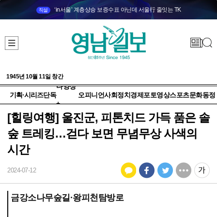
‘in서울’ 계층상승 보증수표 아닌데 서울行 줄잇는 TK
직설
1945년 10월 11일 창간
다양성
기획·시리즈
단독
오피니언
사회
정치
경제
포토
영상
스포츠
문화
동정
+
[힐링여행] 울진군, 피톤치드 가득 품은 솔
숲 트레킹…걷다 보면 무념무상 사색의
시간
2024-07-12
금강소나무숲길·왕피천탐방로