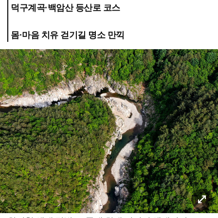
덕구계곡·백암산 등산로 코스
몸·마음 치유 걷기길 명소 만끽