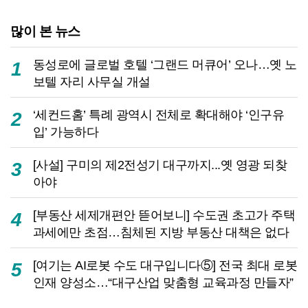
많이 본 뉴스
동성로에 글로벌 호텔 ‘그랜드 머큐어’ 오나…옛 노
1
보텔 자리 사무실 개설
‘세컨드홈’ 특례 광역시 전체로 확대해야 ‘인구유
2
입’ 가능하다
[사설] 구미의 제2전성기 대구까지...옛 영광 되찾
3
아야
[부동산 세제개편안 뜯어보니] 수도권 초고가 주택
4
과세에만 초점…침체된 지방 부동산 대책은 없다
[여기는 AI로봇 수도 대구입니다⑤] 전국 최대 로봇
5
인재 양성소…“대구산업 맞춤형 교육과정 만들자”