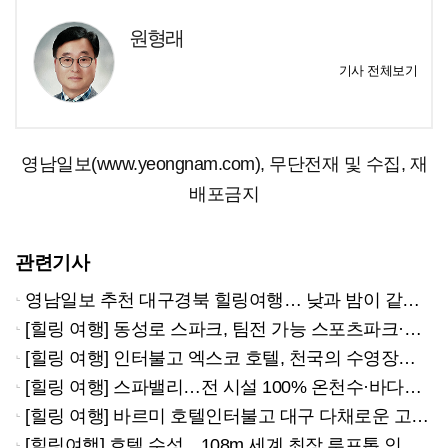
원형래
기사 전체보기
영남일보(www.yeongnam.com), 무단전재 및 수집, 재
배포금지
관련기사
영남일보 추천 대구경북 힐링여행… 낮과 밤이 같은 즐거움 '쿨하게 夏夏夏~'
[힐링 여행] 동성로 스파크, 팀전 가능 스포츠파크·덕후 저격 애니전문관 20일 오픈…"MZ 다 모여"
[힐링 여행] 인터불고 엑스코 호텔, 천국의 수영장서 낮엔 즐거움을 밤엔 로맨틱함을…토요일엔 DJ풀파티
[힐링 여행] 스파밸리…전 시설 100% 온천수·바다보다 더 바다 같은 파도풀…무더위도 '한 방'
[힐링 여행] 바르미 호텔인터불고 대구 다채로운 고급 요리·알찬 패키지 상품…금호강 바라보며 '맛있는 힐링'
[힐링여행] 호텔 수성…108m 세계 최장 루프톱 인피니티 온천풀서 수성못·도심 전경까지 만끽