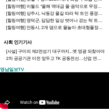
[힐링여행] 이월드 "올해 역대급 물·음악으로 무장한 '다이내믹 아쿠아밤' 즐기러 오세요"
[힐링여행] 상주시, 낙동강 물길 따라 탁 트인 풍경…강·섬·계곡서 즐기는 힐링 타임
[힐링여행] 영덕군, 답답한 일상 벗어나 걷는 탁 트인 해변가…숨은 숲길서 편안한 휴식을
[힐링여행] 안동시, 2개 댐으로 물놀이·초대형풀장…'물의 도시'에서 올여름도 시원~하게!
사회 인기기사
[사설] 구미의 제2전성기 대구까지...옛 영광 되찾아야
2차 공공기관 이전 앞두고 TK 공동전선…산업 연계형 유치 승부수
영남일보TV