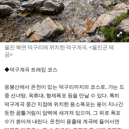
울진 북면 덕구리에 위치한 덕구계곡. <울진군 제
공>
◆덕구계곡 트레킹 코스
응봉산에서 온천이 있는 덕구리까지의 코스로, 가는 도
중 선녀탕, 옥류대, 형제폭포 등을 만날 수 있다. 특히
덕구계곡 중간 지점에 위치한 용소폭포는 용이 지나간
듯한 꿈틀거림이 암벽에 새겨져 있으며, 그 위로 폭포
수가 쏟아져 내린다. 온천이 용출돼 계곡에 들어서면