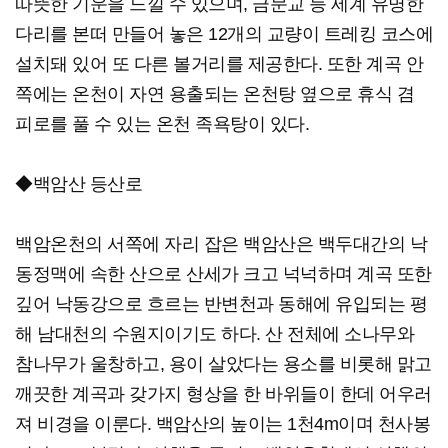
따뜻한 기운을 느낄 수 있으며, 금문교 등 세계 유명한
다리를 본떠 만들어 놓은 12개의 교량이 트레킹 코스에
설치돼 있어 또 다른 볼거리를 제공한다. 또한 계곡 안
쪽에는 온천이 자연 용출되는 온천탕 옆으로 휴식 겸
피로를 풀 수 있는 온천 족욕탕이 있다.
◆백암산 등산로
백암온천의 서쪽에 자리 잡은 백암산은 백두대간의 낙
동정맥에 속한 산으로 산세가 크고 넉넉하며 계곡 또한
깊어 낙동강으로 흐르는 반변천과 동해에 유입되는 평
해 남대천의 수원지이기도 하다. 산 전체에 소나무와
참나무가 울창하고, 용이 살았다는 용소를 비롯해 맑고
깨끗한 계곡과 갖가지 형상을 한 바위들이 한데 어우러
져 비경을 이룬다. 백암산의 높이는 1천4m이며 천사봉