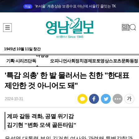
‘in서울’ 계층상승 보증수표 아닌데 서울行 줄잇는 TK
직설
1945년 10월 11일 창간
다양성
기획·시리즈
단독
오피니언
사회
정치
경제
포토
영상
스포츠
문화
동정
+
'특감 의총' 한 발 물러서는 친한 "한대표
제안한 것 아니어도 돼"
2024-10-31
계파 갈등 격화, 공멸 위기감
김기현 "변화 모색 골든타임"
윤석열 대통령 부인 김건희 여사와 관련해 특별감찰관