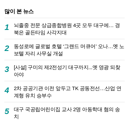
많이 본 뉴스
뇌졸중 전문 상급종합병원 4곳 모두 대구에… 경
1
북은 골든타임 사각지대
동성로에 글로벌 호텔 ‘그랜드 머큐어’ 오나…옛 노
2
보텔 자리 사무실 개설
[사설] 구미의 제2전성기 대구까지...옛 영광 되찾
3
아야
2차 공공기관 이전 앞두고 TK 공동전선…산업 연
4
계형 유치 승부수
대구 국공립어린이집 교사 2명 아동학대 혐의 송
5
치