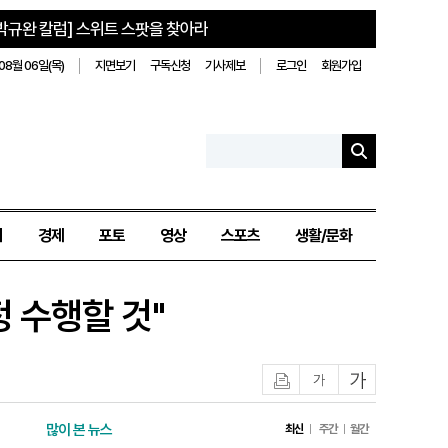
박규완 칼럼] 스위트 스팟을 찾아라
08월 06일(목)
지면보기
구독신청
기사제보
로그인
회원가입
치
경제
포토
영상
스포츠
생활/문화
 수행할 것"
인쇄
글자작게
글자크게
많이 본 뉴스
최신
주간
월간