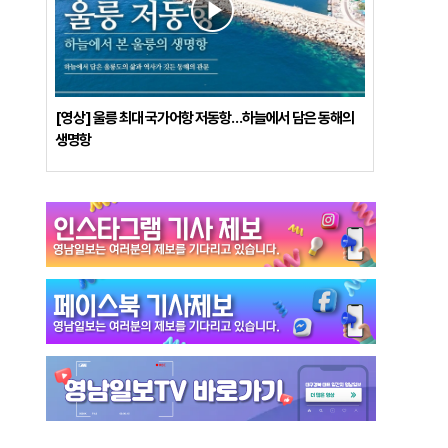
[영상] 울릉 최대 국가어항 저동항…하늘에서 담은 동해의
생명항