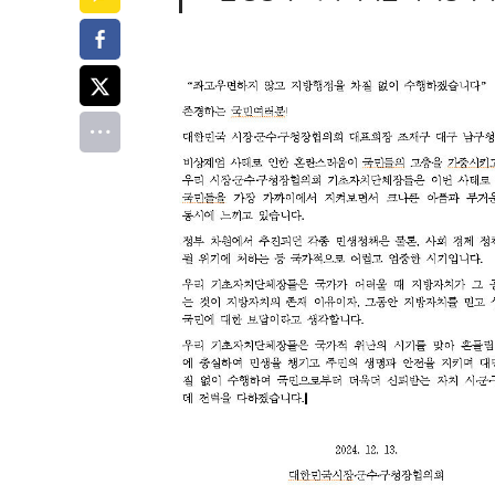
페이스북
트위터
전체