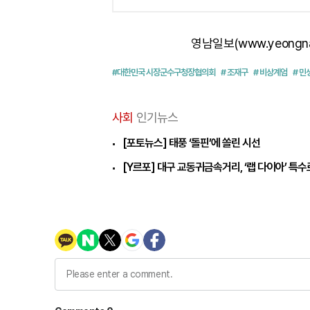
영남일보(www.yeongn
#대한민국 시장군수구청장협의회
# 조재구
# 비상계엄
# 민
사회
인기뉴스
[포토뉴스] 태풍 ‘돌핀’에 쏠린 시선
[Y르포] 대구 교동귀금속거리, ‘랩 다이아’ 특