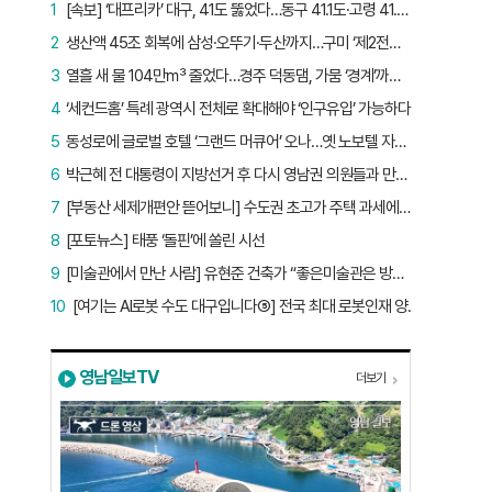
1
[속보] ‘대프리카’ 대구, 41도 뚫었다…동구 41.1도·고령 41.2도
2
생산액 45조 회복에 삼성·오뚜기·두산까지…구미 ‘제2전성기’ 시작됐다
3
열흘 새 물 104만㎥ 줄었다…경주 덕동댐, 가뭄 ‘경계’까지 5.7%p
4
‘세컨드홈’ 특례 광역시 전체로 확대해야 ‘인구유입’ 가능하다
5
동성로에 글로벌 호텔 ‘그랜드 머큐어’ 오나…옛 노보텔 자리 사무실 개설
6
박근혜 전 대통령이 지방선거 후 다시 영남권 의원들과 만난 이유는?
7
[부동산 세제개편안 뜯어보니] 수도권 초고가 주택 과세에만 초점…침체된 지방 부동산 대책은 없다
8
[포토뉴스] 태풍 ‘돌핀’에 쏠린 시선
9
[미술관에서 만난 사람] 유현준 건축가 “좋은미술관은 방문객이 많은 미술관”
10
[여기는 AI로봇 수도 대구입니다⑤] 전국 최대 로봇인재 양성소…“대구산업 맞춤형 교육과정 만들자”
영남일보TV
더보기