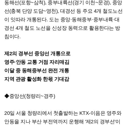
동해선(포항~삼척), 중부내륙선(경기 이천~문경), 중앙
선(충북 단양 도담~영천), 대경선 등 주요 4개 철도노선
이 잇따라 개통된다. 도는 중앙·동해중부·중부내륙·대
경선 4개 철도 노선을 신성장 동력으로 활용한다는 방
침이다.
제2의 경부선 중앙선 개통으로
영주·안동 교통 거점 자리매김
이달 중 동해중부선 완전 개통
지역 관광 활성화 한몫 기대감
◆중앙선(청량리~경주)
20일 서울 청량리에서 첫출발하는 KTX-이음은 영주와
안동을 지나 부산 부전역까지 운행해 '제2의 경부선'이