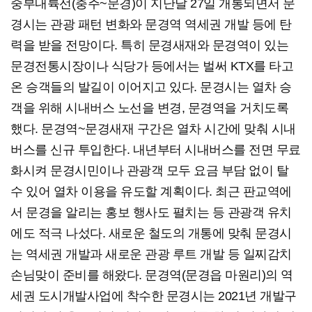
중부내륙선(충주~문경)이 지난달 27일 개통되면서 문
경시는 관광 패턴 변화와 문경역 역세권 개발 등에 탄
력을 받을 전망이다. 특히 문경새재와 문경역이 있는
문경전통시장이나 식당가 등에서는 벌써 KTX를 타고
온 승객들의 발길이 이어지고 있다. 문경시는 열차 승
객을 위해 시내버스 노선을 변경, 문경역을 거치도록
했다. 문경역~문경새재 구간은 열차 시간에 맞춰 시내
버스를 신규 투입한다. 내년부터 시내버스를 전면 무료
화시켜 문경시민이나 관광객 모두 요금 부담 없이 탈
수 있어 열차 이용을 유도할 계획이다. 최근 판교역에
서 문경을 알리는 홍보 행사도 펼치는 등 관광객 유치
에도 적극 나섰다. 새로운 철도의 개통에 맞춰 문경시
는 역세권 개발과 새로운 관광 루트 개발 등 일찌감치
손님맞이 준비를 해왔다. 문경역(문경읍 마원리)의 역
세권 도시개발사업에 착수한 문경시는 2021년 개발구