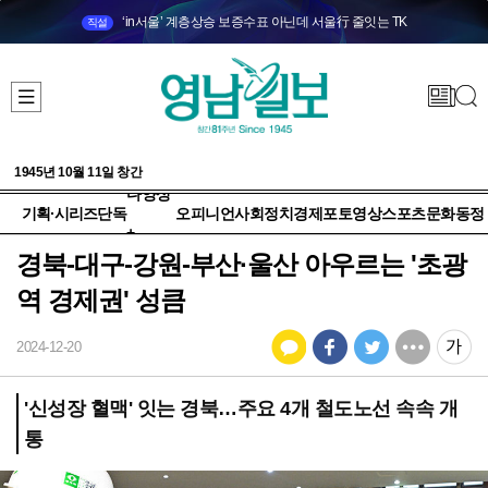
‘in서울’ 계층상승 보증수표 아닌데 서울行 줄잇는 TK
직설
1945년 10월 11일 창간
다양성
기획·시리즈
단독
오피니언
사회
정치
경제
포토
영상
스포츠
문화
동정
+
경북-대구-강원-부산·울산 아우르는 '초광
역 경제권' 성큼
2024-12-20
'신성장 혈맥' 잇는 경북…주요 4개 철도노선 속속 개
통