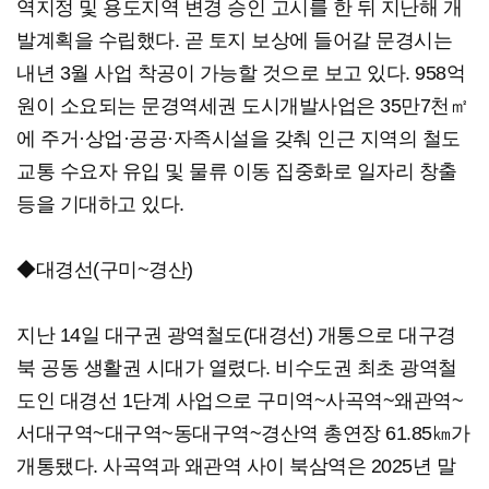
역지정 및 용도지역 변경 승인 고시를 한 뒤 지난해 개
발계획을 수립했다. 곧 토지 보상에 들어갈 문경시는
내년 3월 사업 착공이 가능할 것으로 보고 있다. 958억
원이 소요되는 문경역세권 도시개발사업은 35만7천㎡
에 주거·상업·공공·자족시설을 갖춰 인근 지역의 철도
교통 수요자 유입 및 물류 이동 집중화로 일자리 창출
등을 기대하고 있다.
◆대경선(구미~경산)
지난 14일 대구권 광역철도(대경선) 개통으로 대구경
북 공동 생활권 시대가 열렸다. 비수도권 최초 광역철
도인 대경선 1단계 사업으로 구미역~사곡역~왜관역~
서대구역~대구역~동대구역~경산역 총연장 61.85㎞가
개통됐다. 사곡역과 왜관역 사이 북삼역은 2025년 말