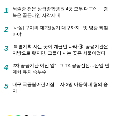
뇌졸중 전문 상급종합병원 4곳 모두 대구에… 경
1
북은 골든타임 사각지대
[사설] 구미의 제2전성기 대구까지...옛 영광 되찾
2
아야
[특별기획-사는 곳이 계급인 나라 ⑨] 공공기관은
3
지방으로 왔지만, 그들이 사는 곳은 서울이었다
2차 공공기관 이전 앞두고 TK 공동전선…산업 연
4
계형 유치 승부수
대구 국공립어린이집 교사 2명 아동학대 혐의 송
5
치