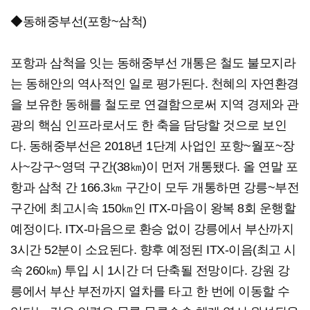
◆동해중부선(포항~삼척)
포항과 삼척을 잇는 동해중부선 개통은 철도 불모지라
는 동해안의 역사적인 일로 평가된다. 천혜의 자연환경
을 보유한 동해를 철도로 연결함으로써 지역 경제와 관
광의 핵심 인프라로서도 한 축을 담당할 것으로 보인
다. 동해중부선은 2018년 1단계 사업인 포항~월포~장
사~강구~영덕 구간(38㎞)이 먼저 개통됐다. 올 연말 포
항과 삼척 간 166.3㎞ 구간이 모두 개통하면 강릉~부전
구간에 최고시속 150㎞인 ITX-마음이 왕복 8회 운행할
예정이다. ITX-마음으로 환승 없이 강릉에서 부산까지
3시간 52분이 소요된다. 향후 예정된 ITX-이음(최고 시
속 260㎞) 투입 시 1시간 더 단축될 전망이다. 강원 강
릉에서 부산 부전까지 열차를 타고 한 번에 이동할 수