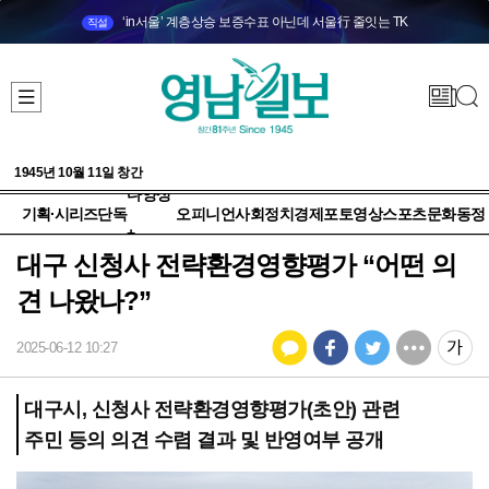
‘in서울’ 계층상승 보증수표 아닌데 서울行 줄잇는 TK
직설
1945년 10월 11일 창간
다양성
기획·시리즈
단독
오피니언
사회
정치
경제
포토
영상
스포츠
문화
동정
+
대구 신청사 전략환경영향평가 “어떤 의
견 나왔나?”
2025-06-12 10:27
대구시, 신청사 전략환경영향평가(초안) 관련
주민 등의 의견 수렴 결과 및 반영여부 공개