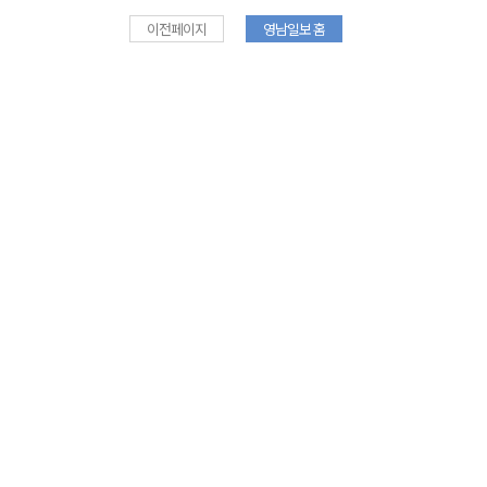
이전페이지
영남일보 홈