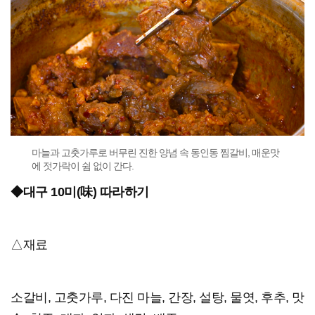
마늘과 고춧가루로 버무린 진한 양념 속 동인동 찜갈비, 매운맛
에 젓가락이 쉼 없이 간다.
◆대구 10미(味) 따라하기
△재료
소갈비, 고춧가루, 다진 마늘, 간장, 설탕, 물엿, 후추, 맛