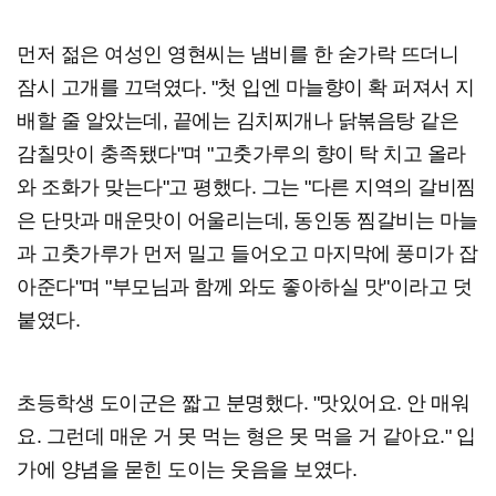
먼저 젊은 여성인 영현씨는 냄비를 한 숟가락 뜨더니
잠시 고개를 끄덕였다. "첫 입엔 마늘향이 확 퍼져서 지
배할 줄 알았는데, 끝에는 김치찌개나 닭볶음탕 같은
감칠맛이 충족됐다"며 "고춧가루의 향이 탁 치고 올라
와 조화가 맞는다"고 평했다. 그는 "다른 지역의 갈비찜
은 단맛과 매운맛이 어울리는데, 동인동 찜갈비는 마늘
과 고춧가루가 먼저 밀고 들어오고 마지막에 풍미가 잡
아준다"며 "부모님과 함께 와도 좋아하실 맛"이라고 덧
붙였다.
초등학생 도이군은 짧고 분명했다. "맛있어요. 안 매워
요. 그런데 매운 거 못 먹는 형은 못 먹을 거 같아요." 입
가에 양념을 묻힌 도이는 웃음을 보였다.