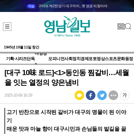
구미의 제2전성기 대구까지...옛 영광 되찾아야
직설
1945년 10월 11일 창간
다양성
기획·시리즈
단독
오피니언
사회
정치
경제
포토
영상
스포츠
문화
동정
+
[대구 10味 로드]<1>동인동 찜갈비…세월
을 잇는 열정의 양은냄비
2025-10-08 16:29
고기 반찬으로 시작된 갈비가 대구의 명물이 된 이야
기
매운 맛과 마늘 향이 대구시민과 손님들의 발길을 끌