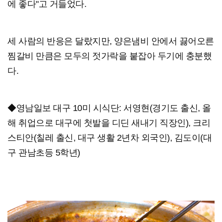
에 좋다"고 거들었다.
세 사람의 반응은 달랐지만, 양은냄비 안에서 끓어오른
찜갈비 만큼은 모두의 젓가락을 붙잡아 두기에 충분했
다.
◆영남일보 대구 10미 시식단: 서영현(경기도 출신, 올
해 취업으로 대구에 첫발을 디딘 새내기 직장인), 크리
스티안(칠레 출신, 대구 생활 2년차 외국인), 김도이(대
구 관남초등 5학년)