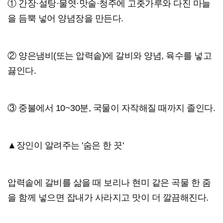
① 간장·설탕·물엿·맛술·청주에 고춧가루와 다진 마늘
을 듬뿍 넣어 양념장을 만든다.
② 양은냄비(또는 압력솥)에 갈비와 양념, 육수를 넣고
끓인다.
③ 중불에서 10~30분, 국물이 자작해질 때까지 졸인다.
▲장인이 알려주는 '숨은 한 끗'
압력솥에 갈비를 삶을 때 보리나 현미 같은 곡물 한 줌
을 함께 넣으면 잡내가 사라지고 맛이 더 깔끔해진다.