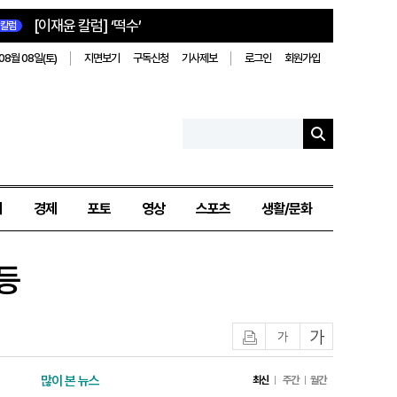
[이재윤 칼럼] ‘떡수’
칼럼
08월 08일(토)
지면보기
구독신청
기사제보
로그인
회원가입
치
경제
포토
영상
스포츠
생활/문화
등
인쇄
글자작게
글자크게
많이 본 뉴스
최신
주간
월간