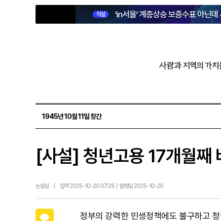
‘in서울’ 계층상승 보증수표 아닌데
직설
사람과 지역의 가치
1945년 10월 11일 창간
[사설] 청년고용 17개월째
논설실
|
입력 2025-10-20 07:25 | 발행일 2025-10-20
카카오톡
정부의 강력한 민생정책에도 불구하고 청년