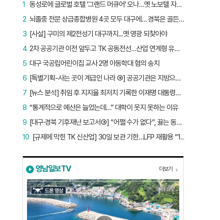
1
동성로에 글로벌 호텔 ‘그랜드 머큐어’ 오나…옛 노보텔 자리 사무실 개설
2
뇌졸중 전문 상급종합병원 4곳 모두 대구에… 경북은 골든타임 사각지대
3
[사설] 구미의 제2전성기 대구까지...옛 영광 되찾아야
4
2차 공공기관 이전 앞두고 TK 공동전선…산업 연계형 유치 승부수
5
대구 국공립어린이집 교사 2명 아동학대 혐의 송치
6
[특별기획-사는 곳이 계급인 나라 ⑨] 공공기관은 지방으로 왔지만, 그들이 사는 곳은 서울이었다
7
[뉴스 분석] 취임 후 지지율 최저치 기록한 이재명 대통령…왜?
8
“통계적으로 예산은 늘었는데…” 대학이 웃지 못하는 이유
9
[대구·경북 기후재난 보고서③] “어쩔 수가 없다”, 끓는 동해…‘절멸 위기’ 경북 수산업
10
[규제에 막힌 TK 신산업] 30일 보관 기한…LFP 재활용 “180일로 늘려야”
영남일보TV
더보기