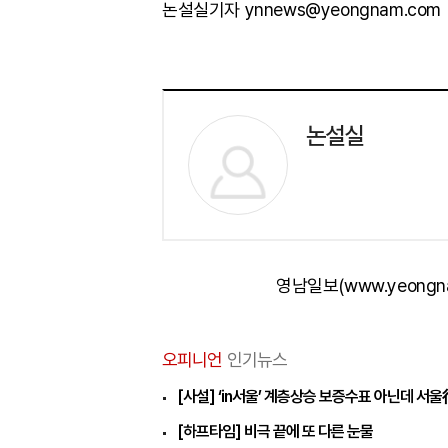
논설실기자 ynnews@yeongnam.com
논설실
영남일보(www.yeongn
오피니언
인기뉴스
[사설] ‘in서울’ 계층상승 보증수표 아닌데 서울
[하프타임] 비극 끝에 또 다른 눈물