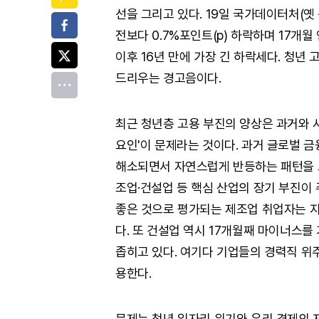
선을 그리고 있다. 19일 국가데이터처(옛 
페이스북
전보다 0.7%포인트(p) 하락하며 17개월
트위터
이후 16년 만에 가장 긴 하락세다. 청년
드리우는 경고음이다.
전체
최근 청년층 고용 부진의 양상은 과거와 사
요인'이 문제라는 것이다. 과거 글로벌 금
해소되면서 자연스럽게 반등하는 패턴을 보
조업·건설업 등 핵심 산업의 장기 부진이
좋은 것으로 평가되는 제조업 취업자는 지난
다. 또 건설업 역시 17개월째 마이너스를
좁히고 있다. 여기다 기업들의 경력직 위
용한다.
문제는 청년 일자리 위기와 우리 경제의 