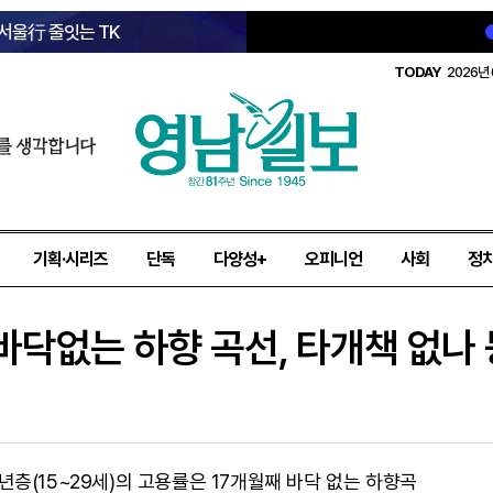
 서울行 줄잇는 TK
TODAY
2026년 
를 생각합니다
기획·시리즈
단독
다양성+
오피니언
사회
정
 바닥없는 하향 곡선, 타개책 없나 
층(15~29세)의 고용률은 17개월째 바닥 없는 하향곡