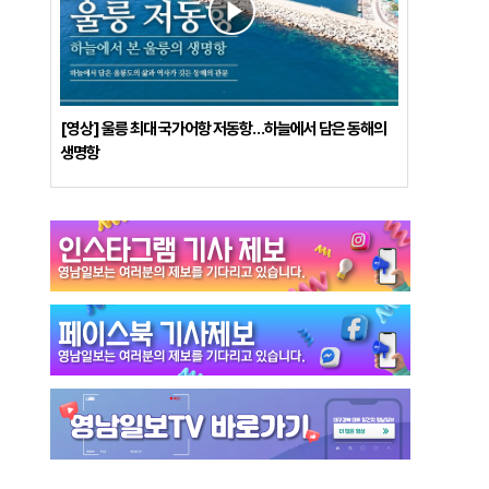
[영상] 울릉 최대 국가어항 저동항…하늘에서 담은 동해의
생명항